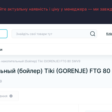
е актуальну наявність і ціну у менеджера — ми завжди
Клі
ни
 накопительный (бойлер) Tiki (GORENJE) FTG 80 SMV9
ьный (бойлер) Tiki (GORENJE) FTG 8
9
ання
0