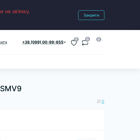
 на зв’язку.
Закрити
0
0
0
єнту
+38 (099) 00-99-655
0 SMV9
0