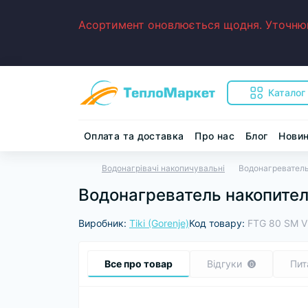
Асортимент оновлюється щодня. Уточнюйт
Каталог
Оплата та доставка
Про нас
Блог
Нови
Водонагрівачі накопичувальні
Водонагреватель
Водонагреватель накопител
Виробник:
Tiki (Gorenje)
Код товару:
FTG 80 SM V
Все про товар
Відгуки
Пит
0