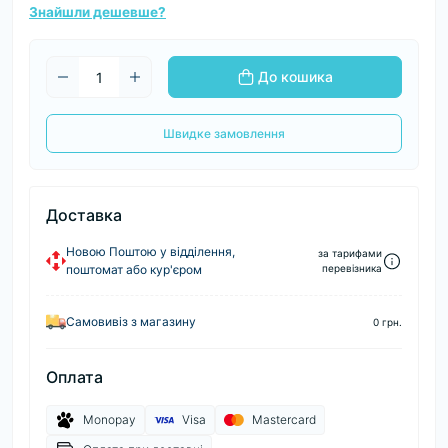
Знайшли дешевше?
До кошика
Швидке замовлення
Доставка
Новою Поштою у відділення,
за тарифами
поштомат або кур'єром
перевізника
Самовивіз з магазину
0 грн.
Оплата
Monopay
Visa
Mastercard