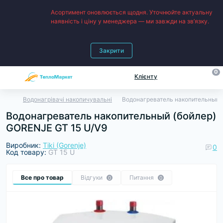
Асортимент оновлюється щодня. Уточнюйте актуальну
наявність і ціну у менеджера — ми завжди на зв’язку.
Закрити
0
Клієнту
Водонагрівачі накопичувальні
Водонагреватель накопительный 
Водонагреватель накопительный (бойлер)
GORENJE GT 15 U/V9
Виробник:
Tiki (Gorenje)
0
Код товару:
GT 15 U
Все про товар
Відгуки
Питання
0
0