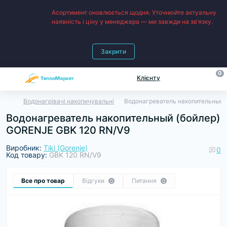
Асортимент оновлюється щодня. Уточнюйте актуальну
наявність і ціну у менеджера — ми завжди на зв’язку.
Закрити
0
Клієнту
Водонагрівачі накопичувальні
Водонагреватель накопительный 
Водонагреватель накопительный (бойлер)
GORENJE GBK 120 RN/V9
Виробник:
Tiki (Gorenje)
0
Код товару:
GBK 120 RN/V9
Все про товар
Відгуки
Питання
0
0