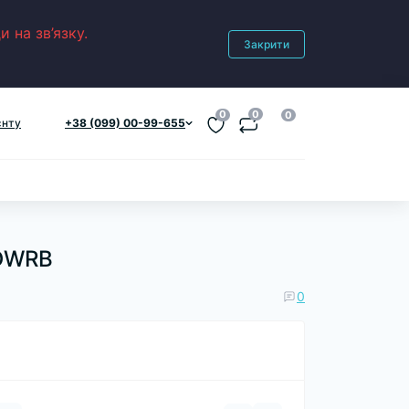
 на зв’язку.
Закрити
0
0
0
єнту
+38 (099) 00-99-655
EDWRB
0