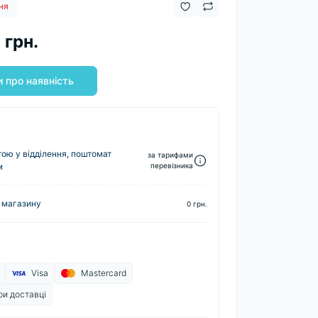
ня
 грн.
 про наявність
ю у відділення, поштомат
за тарифами
м
перевізника
 магазину
0 грн.
Visa
Mastercard
ри доставці