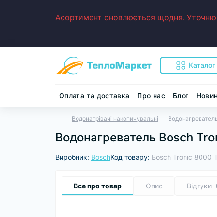
Асортимент оновлюється щодня. Уточнюйт
Каталог
Оплата та доставка
Про нас
Блог
Нови
Водонагрівачі накопичувальні
Водонагреватель
Водонагреватель Bosch Tro
Виробник:
Bosch
Код товару:
Bosch Tronic 8000
Все про товар
Опис
Відгуки