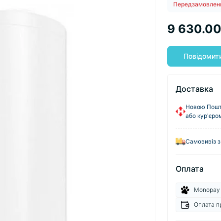
Передзамовлен
9 630.00
Повідомити
Доставка
Новою Пошто
або кур'єро
Самовивіз з
Оплата
Monopay
Оплата п