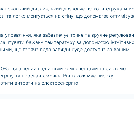
кціональний дизайн, який дозволяє легко інтегрувати й
іри та легко монтується на стіну, що допомагає оптимізув
а управління, яка забезпечує точне та зручне регулюва
алаштувати бажану температуру за допомогою інтуїтивн
еними, що гаряча вода завжди буде доступна за вашим
 120-5 оснащений надійними компонентами та системою
регріву та перевантаження. Він також має високу
отити витрати на електроенергію.