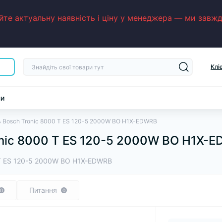
е актуальну наявність і ціну у менеджера — ми завжди
Клі
ни
 Bosch Tronic 8000 T ES 120-5 2000W BO H1X-EDWRB
nic 8000 T ES 120-5 2000W BO H1X-
 T ES 120-5 2000W BO H1X-EDWRB
Питання
0
0