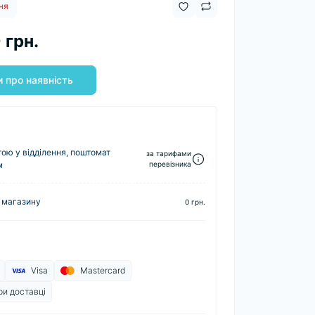
ня
 грн.
 про наявність
ю у відділення, поштомат
за тарифами
м
перевізника
 магазину
0 грн.
Visa
Mastercard
ри доставці