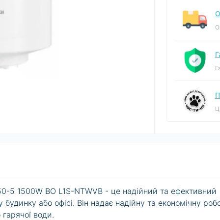
О
О
Г
Г
П
Ц
050-5 1500W BO L1S-NTWVB - це надійний та ефективний
будинку або офісі. Він надає надійну та економічну робо
гарячої води.