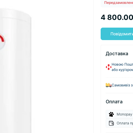
Передзамовлен
4 800.00
Повідомити
Доставка
Новою Пошто
або кур'єро
Самовивіз з
Оплата
Monopay
Оплата п