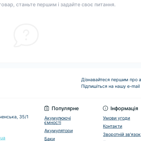
овар, станьте першим і задайте своє питання.
Дізнавайтеся першим про а
Підпишіться на нашу e-mail
Условия соглашени
Популярне
Інформація
еченська, 35/1
Акумулюючі
Умови угоди
ємності
Контакти
Акумулятори
Зворотній зв'язок
.ua
Баки