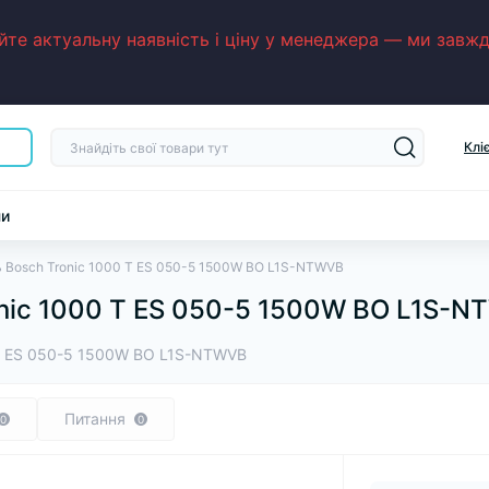
е актуальну наявність і ціну у менеджера — ми завжди
Клі
ни
 Bosch Tronic 1000 T ES 050-5 1500W BO L1S-NTWVB
nic 1000 T ES 050-5 1500W BO L1S-
 T ES 050-5 1500W BO L1S-NTWVB
Питання
0
0