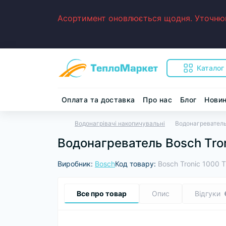
Асортимент оновлюється щодня. Уточнюйт
Каталог
Оплата та доставка
Про нас
Блог
Нови
Водонагрівачі накопичувальні
Водонагреватель
Водонагреватель Bosch Tro
Виробник:
Bosch
Код товару:
Bosch Tronic 1000
Все про товар
Опис
Відгуки