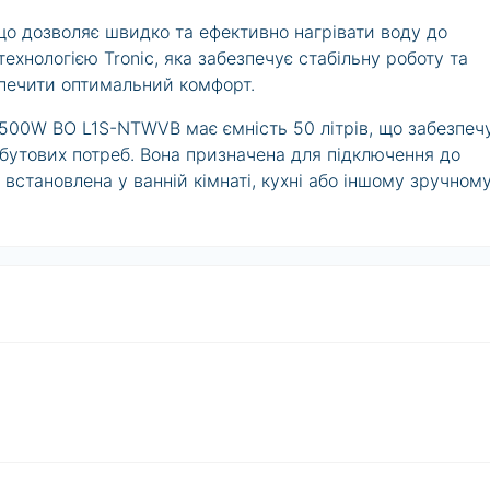
що дозволяє швидко та ефективно нагрівати воду до
ехнологією Tronic, яка забезпечує стабільну роботу та
зпечити оптимальний комфорт.
1500W BO L1S-NTWVB має ємність 50 літрів, що забезпеч
обутових потреб. Вона призначена для підключення до
становлена у ванній кімнаті, кухні або іншому зручном