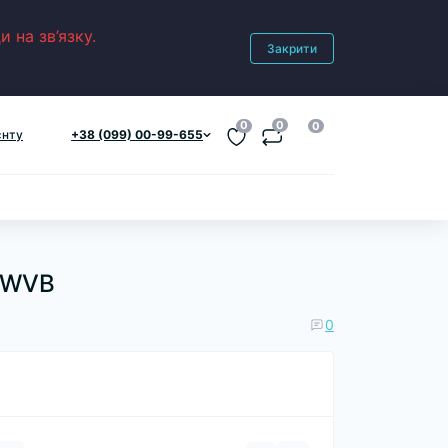
 на зв’язку.
Закрити
0
0
0
єнту
+38 (099) 00-99-655
NTWVB
0