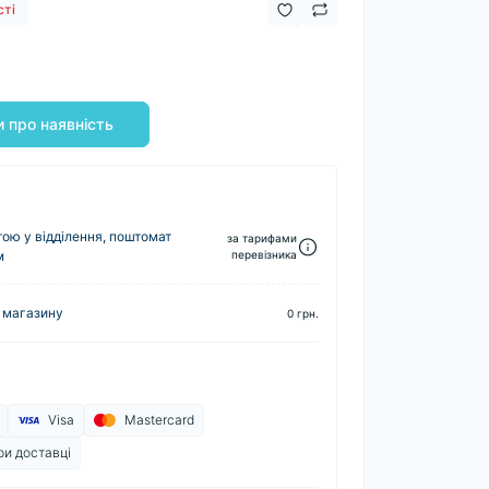
сті
 про наявність
ю у відділення, поштомат
за тарифами
м
перевізника
 магазину
0 грн.
Visa
Mastercard
ри доставці