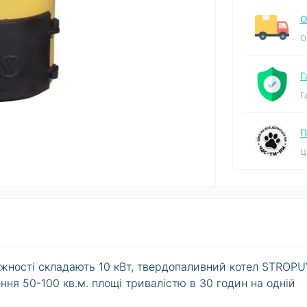
О
О
Г
Г
П
Ц
ужності складають 10 кВт, твердопаливний котел STROP
ння 50-100 кв.м. площі тривалістю в 30 годин на одній