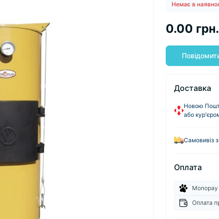
Немає в наявно
0.00 грн.
Повідомити
Доставка
Новою Пошто
або кур'єро
Самовивіз з
Оплата
Monopay
Оплата п