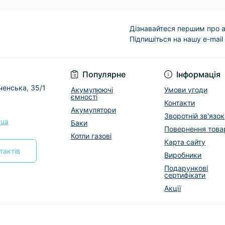
Дізнавайтеся першим про а
Підпишіться на нашу e-mail
Условия соглашени
Популярне
Інформація
еченська, 35/1
Акумулюючі
Умови угоди
ємності
Контакти
Акумулятори
Зворотній зв'язок
.ua
Баки
Повернення това
Котли газові
Карта сайту
тактів
Виробники
Подарункові
сертифікати
Акції