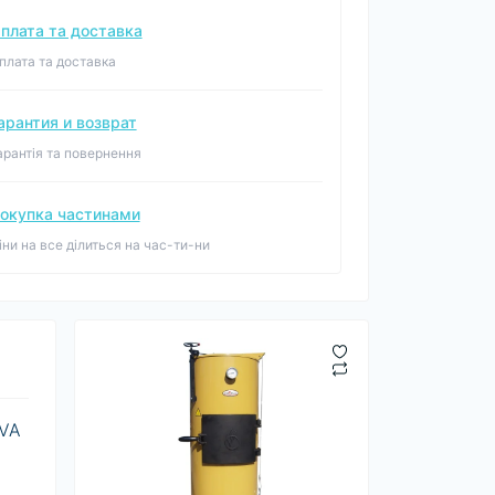
плата та доставка
плата та доставка
арантия и возврат
арантія та повернення
окупка частинами
іни на все ділиться на час-ти-ни
UVA