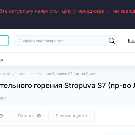
е актуальну наявність і ціну у менеджера — ми завжди
Клі
ни
 котел длительного горения Stropuva S7 (пр-во Литва)
ельного горения Stropuva S7 (пр-во 
ва)
Питання
Рекомендуємо
0
0