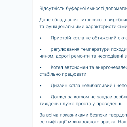
Відсутність буферної ємності допомага
Дане обладнання литовського виробни
та функціональними характеристиками
•
Пристрій котла не обтяжений ск
•
регулювання температури походить
чином, дорогі ремонти та несподівані з
•
Котел автономен та енергонезалеж
стабільно працювати.
•
Дизайн котла невибагливий і непом
•
Догляд за котлом не завдає особл
тиждень і дуже проста у проведенні.
За всіма показниками безпеки твердоп
сертифікації міжнародного зразка. Наш