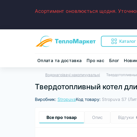
Асортимент оновлюється щодня. Уточнюйт
Каталог
Оплата та доставка
Про нас
Блог
Нови
Водонагрівачі накопичувальні
Твердотопливный
Твердотопливный котел длит
Виробник:
Stropuva
Код товару:
Stropuva S7 (Лит
Все про товар
Опис
Відгуки