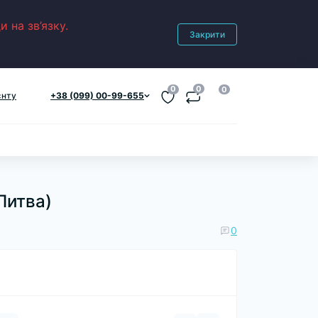
 на зв’язку.
Закрити
0
0
0
єнту
+38 (099) 00-99-655
Литва)
0