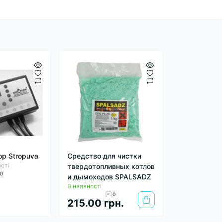
р Stropuva
Средство для чистки
сті
твердотопливных котлов
0
и дымоходов SPALSADZ
В наявності
0
.
215.00 грн.