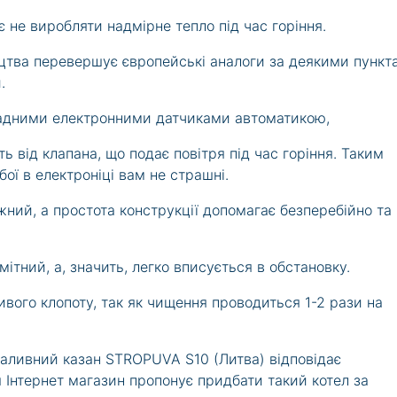
є не виробляти надмірне тепло під час горіння.
цтва перевершує європейські аналоги за деякими пункт
.
ладними електронними датчиками автоматикою,
 від клапана, що подає повітря під час горіння. Таким
бої в електроніці вам не страшні.
ний, а простота конструкції допомагає безперебійно та
ітний, а, значить, легко вписується в обстановку.
ивого клопоту, так як чищення проводиться 1-2 рази на
аливний казан STROPUVA S10 (Литва) відповідає
 Інтернет магазин пропонує придбати такий котел за