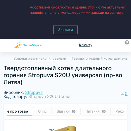
Асортимент оновлюється щодня. Уточнюйте актуальну
наявність і ціну у менеджера — ми завжди на зв’язку.
Закрити
0
Клієнту
Водонагрівачі накопичувальні
Твердотопливный котел длительно
Твердотопливный котел длительного
горения Stropuva S20U универсал (пр-во
Литва)
Виробник:
Stropuva
0
Код товару:
Stropuva S20U Литва
Все про товар
Опис
Відгуки
Питання
Рекомен
0
0