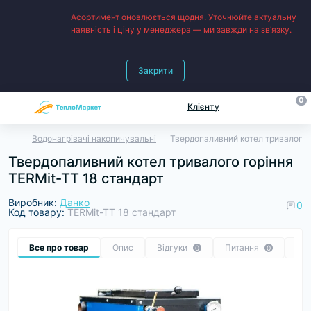
Асортимент оновлюється щодня. Уточнюйте актуальну
наявність і ціну у менеджера — ми завжди на зв’язку.
Закрити
0
Клієнту
Водонагрівачі накопичувальні
Твердопаливний котел тривалого 
Твердопаливний котел тривалого горіння
TERMit-TT 18 стандарт
Виробник:
Данко
0
Код товару:
TERMit-TT 18 стандарт
Все про товар
Опис
Відгуки
Питання
Ре
0
0