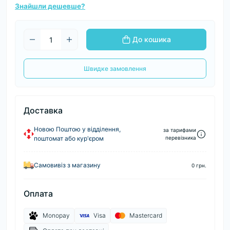
Знайшли дешевше?
До кошика
Швидке замовлення
Доставка
Новою Поштою у відділення,
за тарифами
поштомат або кур'єром
перевізника
Самовивіз з магазину
0 грн.
Оплата
Monopay
Visa
Mastercard