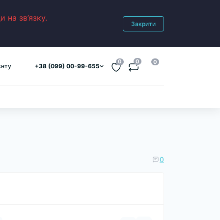
 на зв’язку.
Закрити
0
0
0
єнту
+38 (099) 00-99-655
0