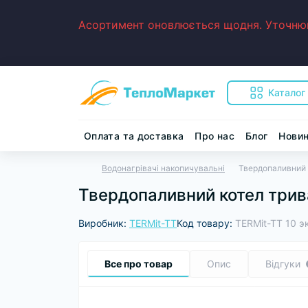
Асортимент оновлюється щодня. Уточнюйт
Каталог
Оплата та доставка
Про нас
Блог
Нови
Водонагрівачі накопичувальні
Твердопаливний 
Твердопаливний котел трив
Виробник:
TERMit-TT
Код товару:
TERMit-TT 10 
Все про товар
Опис
Відгуки