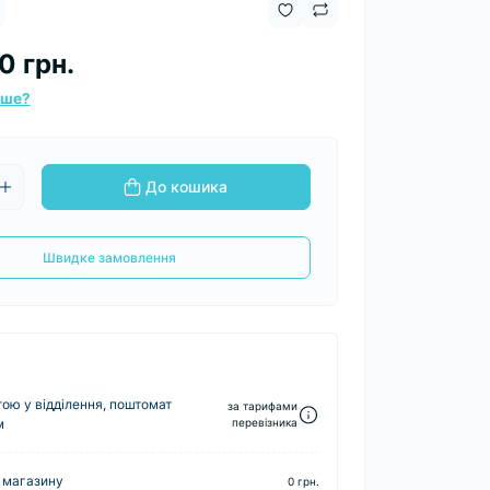
0 грн.
вше?
До кошика
Швидке замовлення
ю у відділення, поштомат
за тарифами
м
перевізника
 магазину
0 грн.