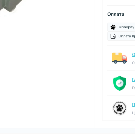
Оплата
Monopay
Оплата п
О
О
Г
Г
П
Ц