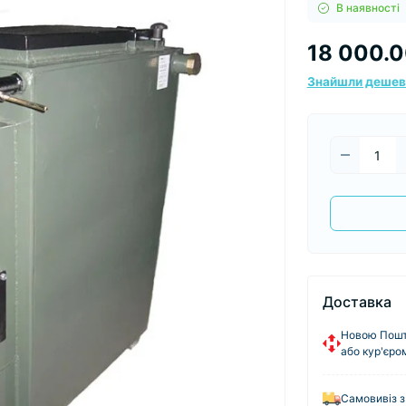
В наявності
18 000.0
Знайшли деше
Доставка
Новою Пошто
або кур'єро
Самовивіз з