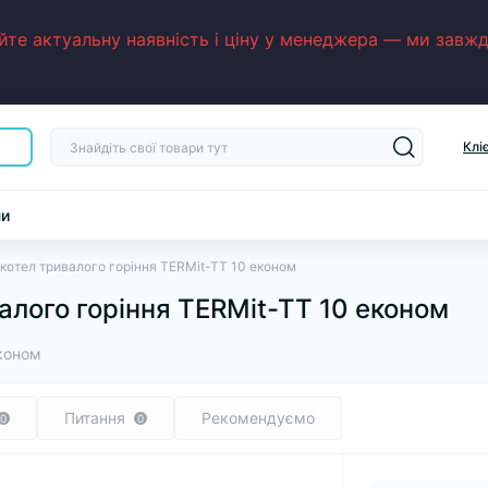
е актуальну наявність і ціну у менеджера — ми завжди
Клі
ни
котел тривалого горіння TERMit-TT 10 економ
алого горіння TERMit-TT 10 економ
эконом
Питання
Рекомендуємо
0
0