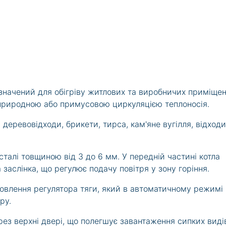
значений для обігріву житлових та виробничих приміщен
 природною або примусовою циркуляцією теплоносія.
деревовідходи, брикети, тирса, кам'яне вугілля, відходи
сталі товщиною від 3 до 6 мм. У передній частині котла
 заслінка, що регулює подачу повітря у зону горіння.
новлення регулятора тяги, який в автоматичному режимі
ру.
ез верхні двері, що полегшує завантаження сипких виді