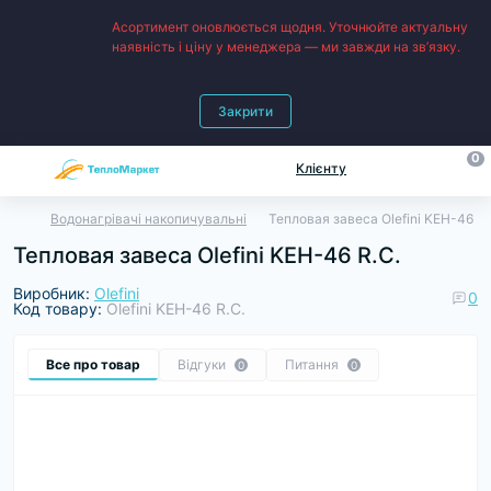
Асортимент оновлюється щодня. Уточнюйте актуальну
наявність і ціну у менеджера — ми завжди на зв’язку.
Закрити
0
Клієнту
Водонагрівачі накопичувальні
Тепловая завеса Olefini KEH-46 R.
Тепловая завеса Olefini KEH-46 R.C.
Виробник:
Olefini
0
Код товару:
Olefini KEH-46 R.C.
Все про товар
Відгуки
Питання
0
0