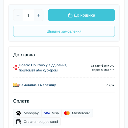
До кошика
Швидке замовлення
Доставка
Новою Поштою у відділення,
за тарифами
поштомат або кур'єром
перевізника
Самовивіз з магазину
0 грн.
Оплата
Monopay
Visa
Mastercard
Оплата при доставці