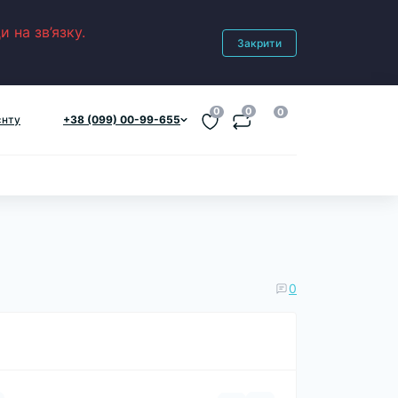
 на зв’язку.
Закрити
0
0
0
єнту
+38 (099) 00-99-655
0