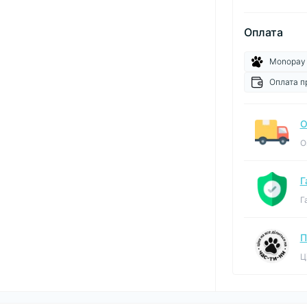
Оплата
Monopay
Оплата п
О
О
Г
Г
П
Ц