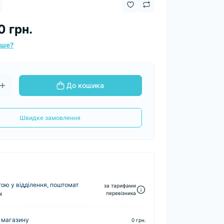
0 грн.
вше?
До кошика
Швидке замовлення
ю у відділення, поштомат
за тарифами
м
перевізника
 магазину
0 грн.