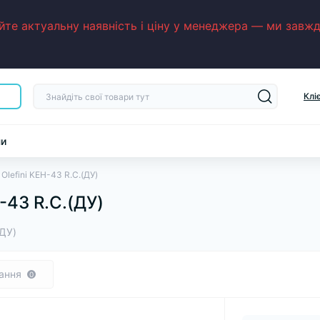
е актуальну наявність і ціну у менеджера — ми завжди
Клі
ни
Olefini KEH-43 R.C.(ДУ)
-43 R.C.(ДУ)
(ДУ)
ання
0