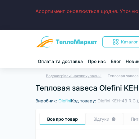
Асортимент оновлюється щодня. Уточнюйт
Каталог
Оплата та доставка
Про нас
Блог
Нови
Водонагрівачі накопичувальні
Тепловая завеса 
Тепловая завеса Olefini KEH
Виробник:
Olefini
Код товару:
Olefini KEH-43 R.C.
Все про товар
Відгуки
Пит
0