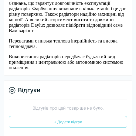
з'єднань, що гарантує довговічність експлуатації
радіаторів. Фарбування виконане в кілька етапів і це дає
рівну поверхню. Також радіатори надійно захищені від
корозії. А великий асортимент висоти та довжини
радіаторів Daylux дозволяє підібрати відповідний саме
Вам варіант.
Перевагами є низька теплова інерційність та висока
тепловіддача.
Використання радіаторів передбачає будь-який вид
приміщення з центральною або автономною системою
опалення.
Відгуки
Відгуків про цей товар ще не було.
+ Додати відгук