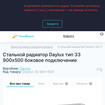
Асортимент оновлюється щодня. Уточнюйте актуальну
наявність і ціну у менеджера — ми завжди на зв’язку.
Закрити
0
Клієнту
Водонагрівачі накопичувальні
Стальной радиатор Daylux тип 33
Стальной радиатор Daylux тип 33
900х500 боковое подключение
Виробник:
Daylux
0
Код товару:
Daylux 33 900x500
Все про товар
Опис
Відгуки
Питання
0
0