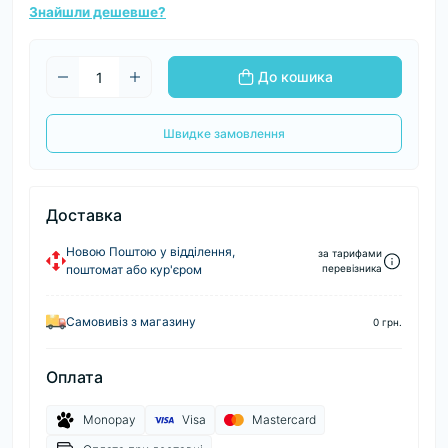
Знайшли дешевше?
До кошика
Швидке замовлення
Доставка
Новою Поштою у відділення,
за тарифами
поштомат або кур'єром
перевізника
Самовивіз з магазину
0 грн.
Оплата
Monopay
Visa
Mastercard