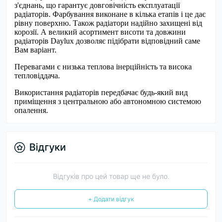
з'єднань, що гарантує довговічність експлуатації
радіаторів. Фарбування виконане в кілька етапів і це дає
рівну поверхню. Також радіатори надійно захищені від
корозії. А великий асортимент висоти та довжини
радіаторів Daylux дозволяє підібрати відповідний саме
Вам варіант.
Перевагами є низька теплова інерційність та висока
тепловіддача.
Використання радіаторів передбачає будь-який вид
приміщення з центральною або автономною системою
опалення.
Відгуки
Відгуків про цей товар ще не було.
+ Додати відгук