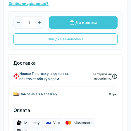
Знайшли дешевше?
До кошика
Швидке замовлення
Доставка
Новою Поштою у відділення,
за тарифами
поштомат або кур'єром
перевізника
Самовивіз з магазину
0 грн.
Оплата
Monopay
Visa
Mastercard