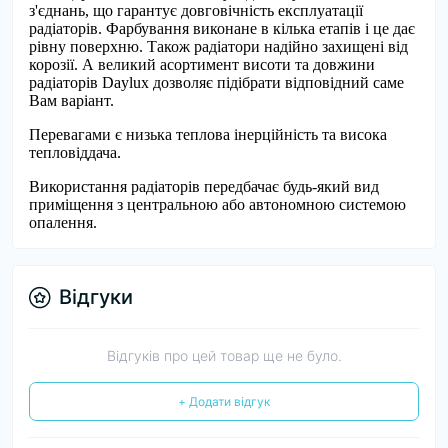
з'єднань, що гарантує довговічність експлуатації
радіаторів. Фарбування виконане в кілька етапів і це дає
рівну поверхню. Також радіатори надійно захищені від
корозії. А великий асортимент висоти та довжини
радіаторів Daylux дозволяє підібрати відповідний саме
Вам варіант.
Перевагами є низька теплова інерційність та висока
тепловіддача.
Використання радіаторів передбачає будь-який вид
приміщення з центральною або автономною системою
опалення.
Відгуки
Відгуків про цей товар ще не було.
+ Додати відгук