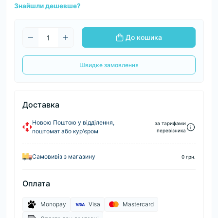
Знайшли дешевше?
До кошика
Швидке замовлення
Доставка
Новою Поштою у відділення,
за тарифами
поштомат або кур'єром
перевізника
Самовивіз з магазину
0 грн.
Оплата
Monopay
Visa
Mastercard