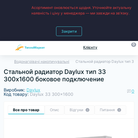
Асортимент оновлюється щодня. Уточнюйте актуальну
наявність і ціну у менеджера — ми завжди на зв’язку.
Закрити
0
Клієнту
Водонагрівачі накопичувальні
Стальной радиатор Daylux тип 3
Стальной радиатор Daylux тип 33
300х1600 боковое подключение
Виробник:
Daylux
0
Код товару:
Daylux 33 300x1600
Все про товар
Опис
Відгуки
Питання
0
0