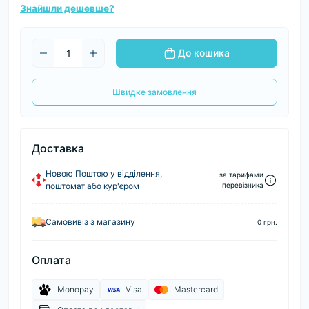
Знайшли дешевше?
До кошика
Швидке замовлення
Доставка
Новою Поштою у відділення,
за тарифами
поштомат або кур'єром
перевізника
Самовивіз з магазину
0 грн.
Оплата
Monopay
Visa
Mastercard