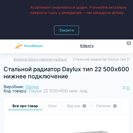
Асортимент оновлюється щодня. Уточнюйте актуальну
наявність і ціну у менеджера — ми завжди на зв’язку.
Закрити
0
Клієнту
Водонагрівачі накопичувальні
Стальной радиатор Daylux тип 2
Стальной радиатор Daylux тип 22 500х600
нижнее подключение
Виробник:
Daylux
0
Код товару:
Daylux 22 500x600 ниж. под.
Все про товар
Опис
Відгуки
Питання
0
0