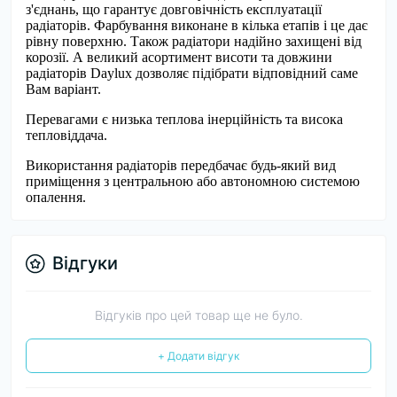
з'єднань, що гарантує довговічність експлуатації
радіаторів. Фарбування виконане в кілька етапів і це дає
рівну поверхню. Також радіатори надійно захищені від
корозії. А великий асортимент висоти та довжини
радіаторів Daylux дозволяє підібрати відповідний саме
Вам варіант.
Перевагами є низька теплова інерційність та висока
тепловіддача.
Використання радіаторів передбачає будь-який вид
приміщення з центральною або автономною системою
опалення.
Відгуки
Відгуків про цей товар ще не було.
+ Додати відгук