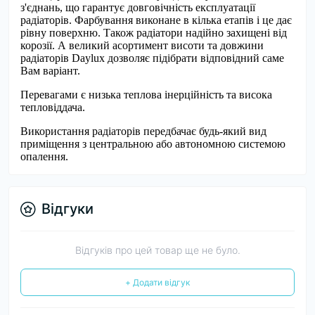
з'єднань, що гарантує довговічність експлуатації
радіаторів. Фарбування виконане в кілька етапів і це дає
рівну поверхню. Також радіатори надійно захищені від
корозії. А великий асортимент висоти та довжини
радіаторів Daylux дозволяє підібрати відповідний саме
Вам варіант.
Перевагами є низька теплова інерційність та висока
тепловіддача.
Використання радіаторів передбачає будь-який вид
приміщення з центральною або автономною системою
опалення.
Відгуки
Відгуків про цей товар ще не було.
+ Додати відгук