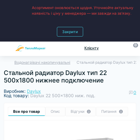
Асортимент оновлюється щодня. Уточнюйте актуальну
наявність і ціну у менеджера — ми завжди на зв’язку.
Закрити
0
Клієнту
Водонагрівачі накопичувальні
Стальной радиатор Daylux тип 2
Стальной радиатор Daylux тип 22
500х1800 нижнее подключение
Виробник:
Daylux
0
Код товару:
Daylux 22 500x1800 ниж. под.
Все про товар
Опис
Відгуки
Питання
0
0