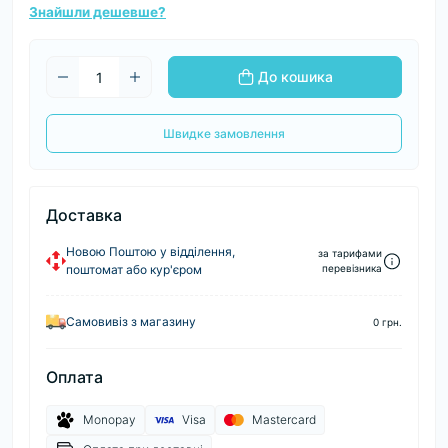
Знайшли дешевше?
До кошика
Швидке замовлення
Доставка
Новою Поштою у відділення,
за тарифами
поштомат або кур'єром
перевізника
Самовивіз з магазину
0 грн.
Оплата
Monopay
Visa
Mastercard