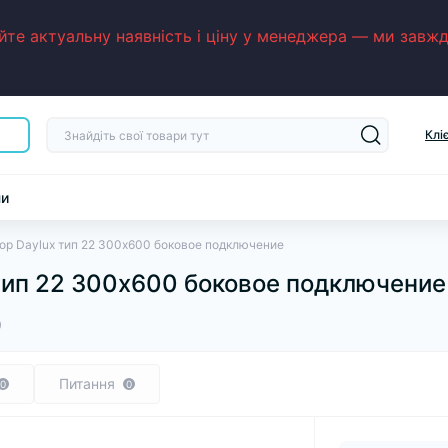
е актуальну наявність і ціну у менеджера — ми завжди
Клі
ни
ор Daylux тип 22 300х600 боковое подключение
тип 22 300х600 боковое подключение
0
Питання
0
0