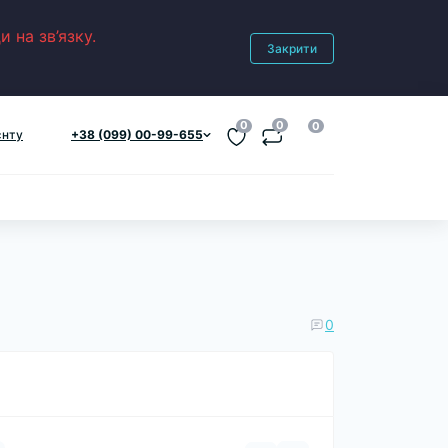
 на зв’язку.
Закрити
0
0
0
єнту
+38 (099) 00-99-655
0