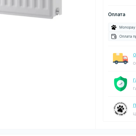
Оплата
Monopay
Оплата п
О
О
Г
Г
П
Ц