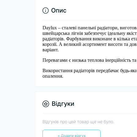
Опис
Daylux – сталеві панельні радіатори, вигото
швейцарська лігнія забезпечує ідеальну якіст
радіаторів. Фарбування виконане в кілька ет
корозії. А великий асортимент висоти та до
варіант.
Перевагами є низька теплова інерційність та
Використання радіаторів передбачає будь-я
опалення.
Відгуки
Відгуків про цей товар ще не було.
+ Додати відгук