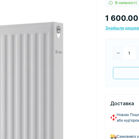
В наявності
1 600.00
Знайшли деше
Доставка
Новою Пошто
або кур'єро
Самовивіз з