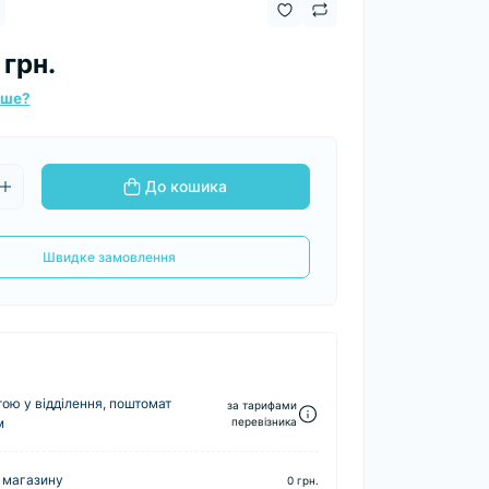
 грн.
вше?
До кошика
Швидке замовлення
ю у відділення, поштомат
за тарифами
м
перевізника
 магазину
0 грн.