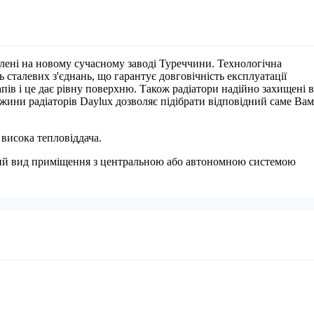
влені на новому сучасному заводі Туреччини. Технологічна
ь сталевих з'єднань, що гарантує довговічність експлуатації
апів і це дає рівну поверхню. Також радіатори надійно захищені в
вжини радіаторів Daylux дозволяє підібрати відповідний саме Вам
 висока тепловіддача.
кий вид приміщення з центральною або автономною системою