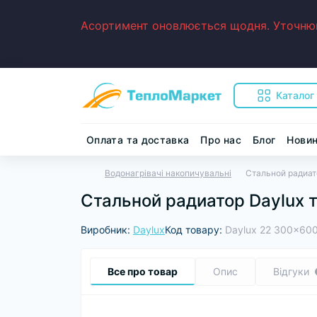
Асортимент оновлюється щодня. Уточнюйт
Каталог
Оплата та доставка
Про нас
Блог
Нови
Водонагрівачі накопичувальні
Стальной радиат
Стальной радиатор Daylux 
Виробник:
Daylux
Код товару:
Daylux 22 300x60
Все про товар
Опис
Відгуки