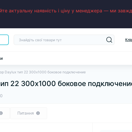
е актуальну наявність і ціну у менеджера — ми завжди
Клі
ни
ор Daylux тип 22 300х1000 боковое подключение
тип 22 300х1000 боковое подключени
00
Питання
0
0