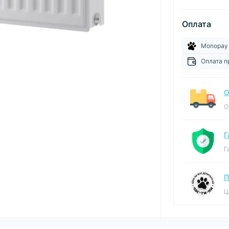
Оплата
Monopay
Оплата п
О
О
Г
Г
П
Ц