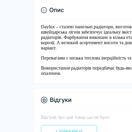
Опис
Daylux – сталеві панельні радіатори, вигото
швейцарська лігнія забезпечує ідеальну якіст
радіаторів. Фарбування виконане в кілька ет
корозії. А великий асортимент висоти та до
варіант.
Перевагами є низька теплова інерційність та
Використання радіаторів передбачає будь-я
опалення.
Відгуки
Відгуків про цей товар ще не було.
+ Додати відгук