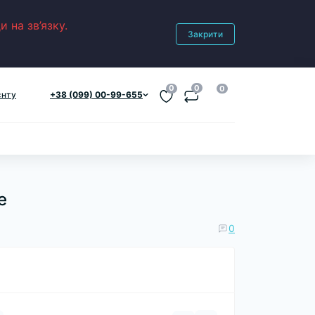
 на зв’язку.
Закрити
0
0
0
єнту
+38 (099) 00-99-655
е
0