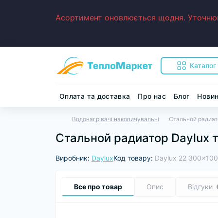
Асортимент оновлюється щодня. Уточнюйт
Каталог
Оплата та доставка
Про нас
Блог
Нови
Водонагрівачі накопичувальні
Стальной радиат
Стальной радиатор Daylux 
Виробник:
Daylux
Код товару:
Daylux 22 300x10
Все про товар
Опис
Відгуки