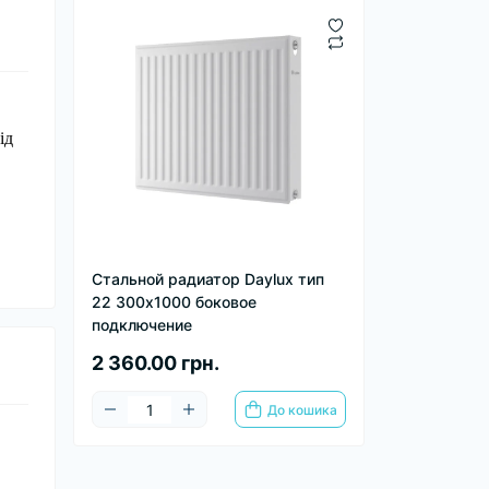
ід
Стальной радиатор Daylux тип
22 300х1000 боковое
подключение
2 360.00 грн.
До кошика