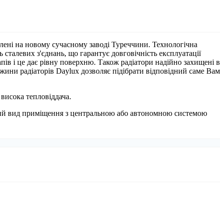
влені на новому сучасному заводі Туреччини. Технологічна
ь сталевих з'єднань, що гарантує довговічність експлуатації
апів і це дає рівну поверхню. Також радіатори надійно захищені в
вжини радіаторів Daylux дозволяє підібрати відповідний саме Вам
 висока тепловіддача.
кий вид приміщення з центральною або автономною системою