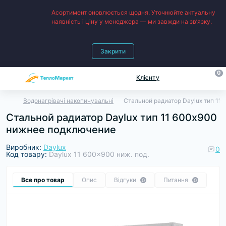
Асортимент оновлюється щодня. Уточнюйте актуальну
наявність і ціну у менеджера — ми завжди на зв’язку.
Закрити
0
Клієнту
Водонагрівачі накопичувальні
Стальной радиатор Daylux тип 11
Стальной радиатор Daylux тип 11 600х900
нижнее подключение
Виробник:
Daylux
0
Код товару:
Daylux 11 600x900 ниж. под.
Все про товар
Опис
Відгуки
Питання
0
0