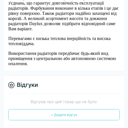
з'єднань, що гарантує довговічність експлуатації
радіаторів. Фарбування виконане в кілька етапів і це дає
рівну поверхню. Також радіатори надійно захищені від
корозії. А великий асортимент висоти та довжини
радіаторів Daylux дозволяє підібрати відповідний саме
Вам варіант.
Перевагами є низька теплова інерційність та висока
тепловіддача.
Використання радіаторів передбачає будь-який вид
приміщення з центральною або автономною системою
опалення.
Відгуки
Відгуків про цей товар ще не було.
+ Додати відгук