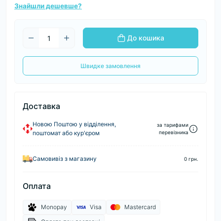
Знайшли дешевше?
До кошика
Швидке замовлення
Доставка
Новою Поштою у відділення,
за тарифами
поштомат або кур'єром
перевізника
Самовивіз з магазину
0 грн.
Оплата
Monopay
Visa
Mastercard