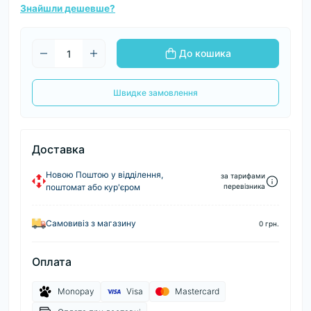
Знайшли дешевше?
До кошика
Швидке замовлення
Доставка
Новою Поштою у відділення,
за тарифами
поштомат або кур'єром
перевізника
Самовивіз з магазину
0 грн.
Оплата
Monopay
Visa
Mastercard