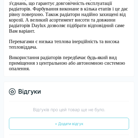
з'єднань, що гарантує довговічність експлуатації
радіаторів. Фарбування виконане в кілька етапів і це дає
рівну поверхню. Також радіатори надійно захищені від
корозії. А великий асортимент висоти та довжини
радіаторів Daylux дозволяє підібрати відповідний саме
Вам варіант.
Перевагами є низька теплова інерційність та висока
тепловіддача.
Використання радіаторів передбачає будь-який вид
приміщення з центральною або автономною системою
опалення.
Відгуки
Відгуків про цей товар ще не було.
+ Додати відгук