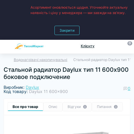
Асортимент оновлюється щодня. Уточнюйте актуальну
наявність і ціну у менеджера — ми завжди на зв’язку.
Закрити
0
Клієнту
Водонагрівачі накопичувальні
Стальной радиатор Daylux тип 11
Стальной радиатор Daylux тип 11 600х900
боковое подключение
Виробник:
Daylux
0
Код товару:
Daylux 11 600x900
Все про товар
Опис
Відгуки
Питання
0
0