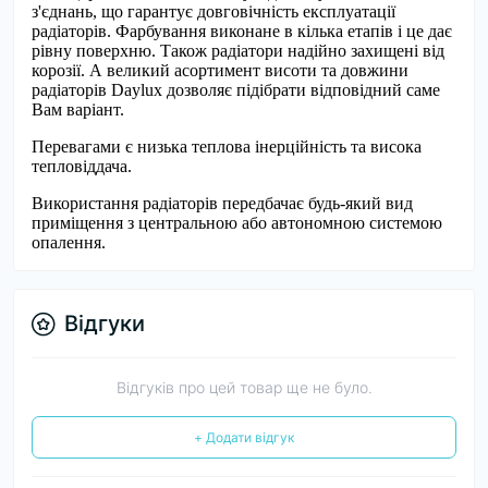
з'єднань, що гарантує довговічність експлуатації
радіаторів. Фарбування виконане в кілька етапів і це дає
рівну поверхню. Також радіатори надійно захищені від
корозії. А великий асортимент висоти та довжини
радіаторів Daylux дозволяє підібрати відповідний саме
Вам варіант.
Перевагами є низька теплова інерційність та висока
тепловіддача.
Використання радіаторів передбачає будь-який вид
приміщення з центральною або автономною системою
опалення.
Відгуки
Відгуків про цей товар ще не було.
+ Додати відгук