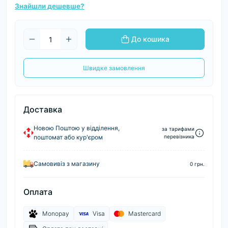
Знайшли дешевше?
До кошика
Швидке замовлення
Доставка
Новою Поштою у відділення,
за тарифами
поштомат або кур'єром
перевізника
Самовивіз з магазину
0 грн.
Оплата
Monopay
Visa
Mastercard