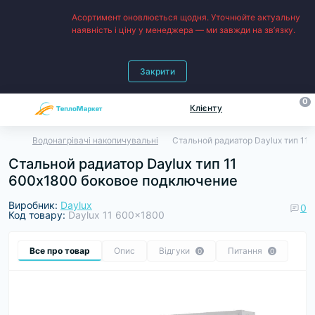
Асортимент оновлюється щодня. Уточнюйте актуальну
наявність і ціну у менеджера — ми завжди на зв’язку.
Закрити
0
Клієнту
Водонагрівачі накопичувальні
Стальной радиатор Daylux тип 11
Стальной радиатор Daylux тип 11
600х1800 боковое подключение
Виробник:
Daylux
0
Код товару:
Daylux 11 600x1800
Все про товар
Опис
Відгуки
Питання
0
0