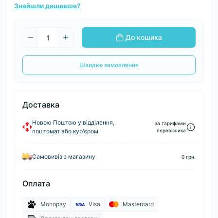
Знайшли дешевше?
До кошика
Швидке замовлення
Доставка
Новою Поштою у відділення,
за тарифами
поштомат або кур'єром
перевізника
Самовивіз з магазину
0 грн.
Оплата
Monopay
Visa
Mastercard