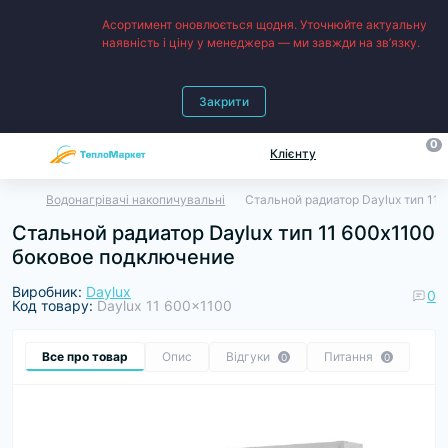
Асортимент оновлюється щодня. Уточнюйте актуальну
наявність і ціну у менеджера — ми завжди на зв’язку.
Закрити
0
Клієнту
Водонагрівачі накопичувальні
Стальной радиатор Daylux тип 11
Стальной радиатор Daylux тип 11 600х1100
боковое подключение
Виробник:
Daylux
0
Код товару:
Daylux 11 600x1100
Все про товар
Опис
Відгуки
Питання
0
0