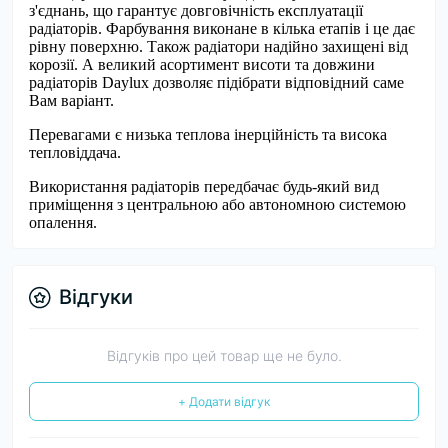
з'єднань, що гарантує довговічність експлуатації
радіаторів. Фарбування виконане в кілька етапів і це дає
рівну поверхню. Також радіатори надійно захищені від
корозії. А великий асортимент висоти та довжини
радіаторів Daylux дозволяє підібрати відповідний саме
Вам варіант.
Перевагами є низька теплова інерційність та висока
тепловіддача.
Використання радіаторів передбачає будь-який вид
приміщення з центральною або автономною системою
опалення.
Відгуки
Відгуків про цей товар ще не було.
+ Додати відгук