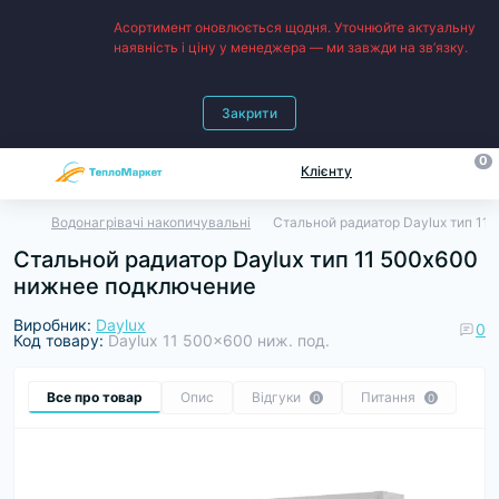
Асортимент оновлюється щодня. Уточнюйте актуальну
наявність і ціну у менеджера — ми завжди на зв’язку.
Закрити
0
Клієнту
Водонагрівачі накопичувальні
Стальной радиатор Daylux тип 11
Стальной радиатор Daylux тип 11 500х600
нижнее подключение
Виробник:
Daylux
0
Код товару:
Daylux 11 500x600 ниж. под.
Все про товар
Опис
Відгуки
Питання
0
0