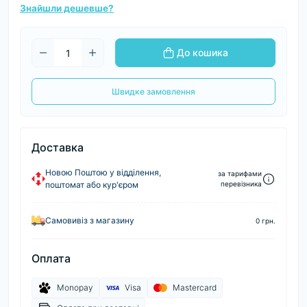
Знайшли дешевше?
До кошика
Швидке замовлення
Доставка
Новою Поштою у відділення,
за тарифами
поштомат або кур'єром
перевізника
Самовивіз з магазину
0 грн.
Оплата
Monopay
Visa
Mastercard