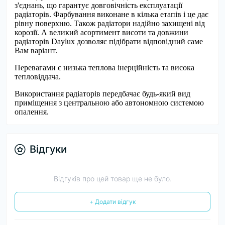
з'єднань, що гарантує довговічність експлуатації
радіаторів. Фарбування виконане в кілька етапів і це дає
рівну поверхню. Також радіатори надійно захищені від
корозії. А великий асортимент висоти та довжини
радіаторів Daylux дозволяє підібрати відповідний саме
Вам варіант.
Перевагами є низька теплова інерційність та висока
тепловіддача.
Використання радіаторів передбачає будь-який вид
приміщення з центральною або автономною системою
опалення.
Відгуки
Відгуків про цей товар ще не було.
+ Додати відгук