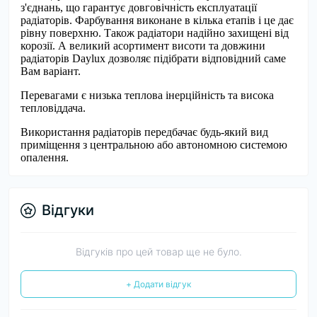
з'єднань, що гарантує довговічність експлуатації
радіаторів. Фарбування виконане в кілька етапів і це дає
рівну поверхню. Також радіатори надійно захищені від
корозії. А великий асортимент висоти та довжини
радіаторів Daylux дозволяє підібрати відповідний саме
Вам варіант.
Перевагами є низька теплова інерційність та висока
тепловіддача.
Використання радіаторів передбачає будь-який вид
приміщення з центральною або автономною системою
опалення.
Відгуки
Відгуків про цей товар ще не було.
+ Додати відгук