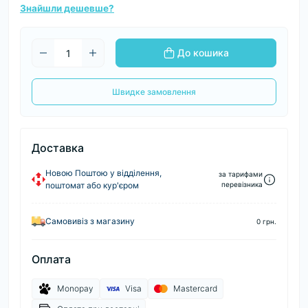
Знайшли дешевше?
До кошика
Швидке замовлення
Доставка
Новою Поштою у відділення,
за тарифами
поштомат або кур'єром
перевізника
Самовивіз з магазину
0 грн.
Оплата
Monopay
Visa
Mastercard