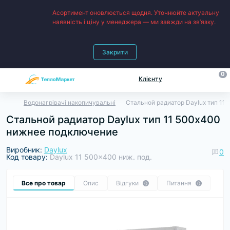
Асортимент оновлюється щодня. Уточнюйте актуальну
наявність і ціну у менеджера — ми завжди на зв’язку.
Закрити
0
Клієнту
Водонагрівачі накопичувальні
Стальной радиатор Daylux тип 1
Стальной радиатор Daylux тип 11 500х400
нижнее подключение
Виробник:
Daylux
0
Код товару:
Daylux 11 500x400 ниж. под.
Все про товар
Опис
Відгуки
Питання
0
0