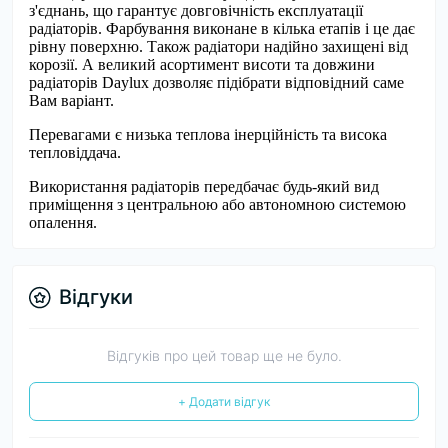
з'єднань, що гарантує довговічність експлуатації
радіаторів. Фарбування виконане в кілька етапів і це дає
рівну поверхню. Також радіатори надійно захищені від
корозії. А великий асортимент висоти та довжини
радіаторів Daylux дозволяє підібрати відповідний саме
Вам варіант.
Перевагами є низька теплова інерційність та висока
тепловіддача.
Використання радіаторів передбачає будь-який вид
приміщення з центральною або автономною системою
опалення.
Відгуки
Відгуків про цей товар ще не було.
+ Додати відгук