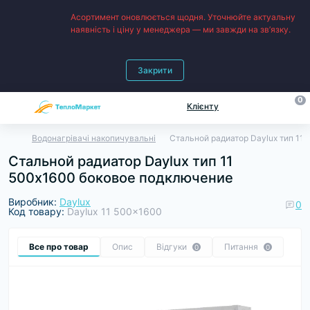
Асортимент оновлюється щодня. Уточнюйте актуальну
наявність і ціну у менеджера — ми завжди на зв’язку.
Закрити
0
Клієнту
Водонагрівачі накопичувальні
Стальной радиатор Daylux тип 11
Стальной радиатор Daylux тип 11
500х1600 боковое подключение
Виробник:
Daylux
0
Код товару:
Daylux 11 500x1600
Все про товар
Опис
Відгуки
Питання
0
0