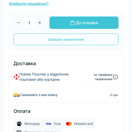
Знайшли дешевше?
До кошика
Швидке замовлення
Доставка
Новою Поштою у відділення,
за тарифами
поштомат або кур'єром
перевізника
Самовивіз з магазину
0 грн.
Оплата
Monopay
Visa
Mastercard