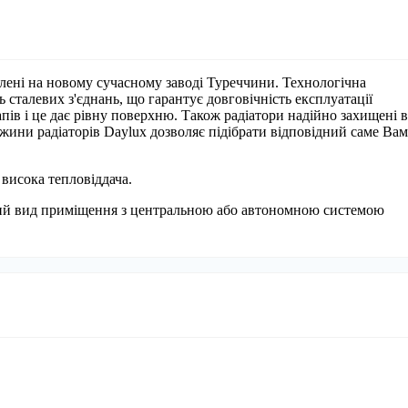
влені на новому сучасному заводі Туреччини. Технологічна
ь сталевих з'єднань, що гарантує довговічність експлуатації
апів і це дає рівну поверхню. Також радіатори надійно захищені в
вжини радіаторів Daylux дозволяє підібрати відповідний саме Вам
 висока тепловіддача.
кий вид приміщення з центральною або автономною системою