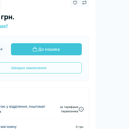
 грн.
вше?
До кошика
Швидке замовлення
ю у відділення, поштомат
за тарифами
м
перевізника
 магазину
0 грн.