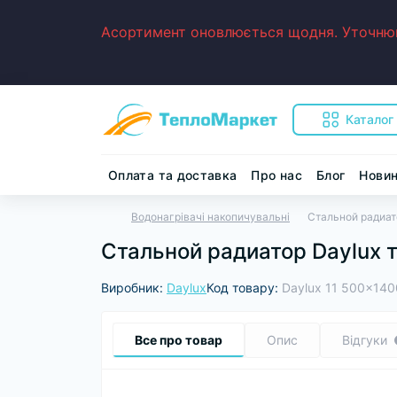
Асортимент оновлюється щодня. Уточнюйт
Каталог
Оплата та доставка
Про нас
Блог
Нови
Водонагрівачі накопичувальні
Стальной радиат
Стальной радиатор Daylux 
Виробник:
Daylux
Код товару:
Daylux 11 500x140
Все про товар
Опис
Відгуки