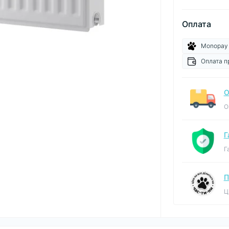
Оплата
Monopay
Оплата п
О
О
Г
Г
П
Ц