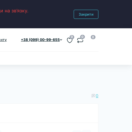
 на зв’язку.
Закрити
0
0
0
єнту
+38 (099) 00-99-655
0