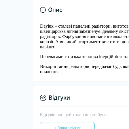
Опис
Daylux – сталеві панельні радіатори, вигото
швейцарська лігнія забезпечує ідеальну якіст
радіаторів. Фарбування виконане в кілька ет
корозії. А великий асортимент висоти та до
варіант.
Перевагами є низька теплова інерційність та
Використання радіаторів передбачає будь-я
опалення.
Відгуки
Відгуків про цей товар ще не було.
+ Додати відгук