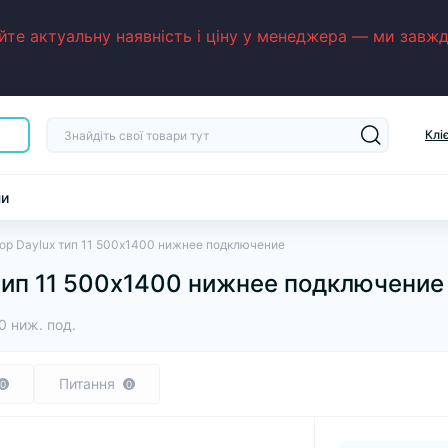
е актуальну наявність і ціну у менеджера — ми завжди
Клі
ни
ор Daylux тип 11 500х1400 нижнее подключение
тип 11 500х1400 нижнее подключение
0 ниж. под.
Питання
0
0