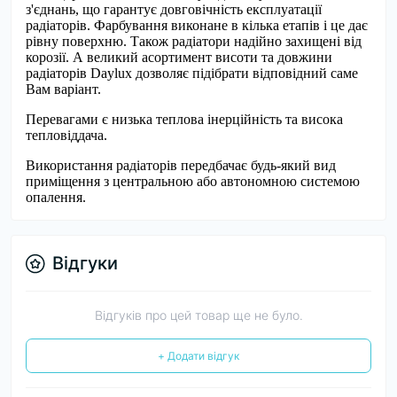
з'єднань, що гарантує довговічність експлуатації
радіаторів. Фарбування виконане в кілька етапів і це дає
рівну поверхню. Також радіатори надійно захищені від
корозії. А великий асортимент висоти та довжини
радіаторів Daylux дозволяє підібрати відповідний саме
Вам варіант.
Перевагами є низька теплова інерційність та висока
тепловіддача.
Використання радіаторів передбачає будь-який вид
приміщення з центральною або автономною системою
опалення.
Відгуки
Відгуків про цей товар ще не було.
+ Додати відгук