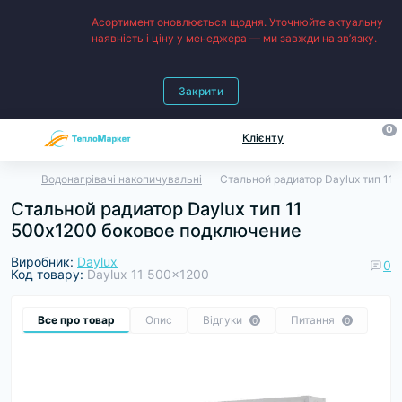
Асортимент оновлюється щодня. Уточнюйте актуальну
наявність і ціну у менеджера — ми завжди на зв’язку.
Закрити
0
Клієнту
Водонагрівачі накопичувальні
Стальной радиатор Daylux тип 11
Стальной радиатор Daylux тип 11
500х1200 боковое подключение
Виробник:
Daylux
0
Код товару:
Daylux 11 500x1200
Все про товар
Опис
Відгуки
Питання
0
0