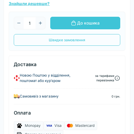
Знайшли дешевше?
До кошика
Швидке замовлення
Доставка
Новою Поштою у відділення,
за тарифами
поштомат або кур'єром
перевізника
Самовивіз з магазину
0 грн.
Оплата
Monopay
Visa
Mastercard