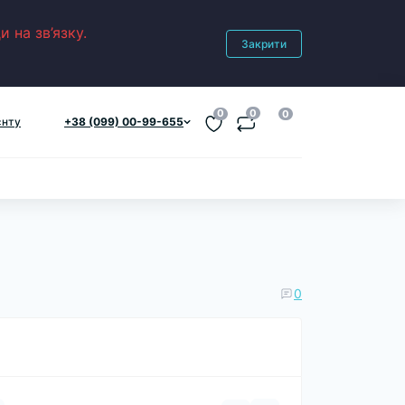
 на зв’язку.
Закрити
0
0
0
єнту
+38 (099) 00-99-655
0