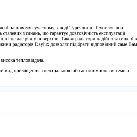
влені на новому сучасному заводі Туреччини. Технологічна
ь сталевих з'єднань, що гарантує довговічність експлуатації
апів і це дає рівну поверхню. Також радіатори надійно захищені в
вжини радіаторів Daylux дозволяє підібрати відповідний саме Вам
 висока тепловіддача.
кий вид приміщення з центральною або автономною системою