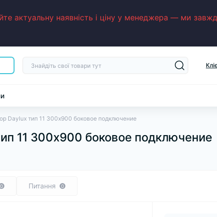
е актуальну наявність і ціну у менеджера — ми завжди
Клі
ни
ор Daylux тип 11 300х900 боковое подключение
тип 11 300х900 боковое подключение
Питання
0
0