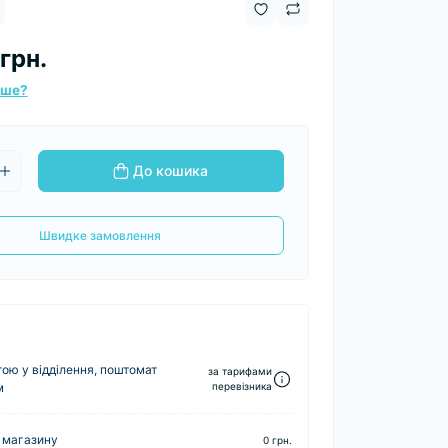
грн.
вше?
До кошика
Швидке замовлення
ю у відділення, поштомат
за тарифами
м
перевізника
 магазину
0 грн.