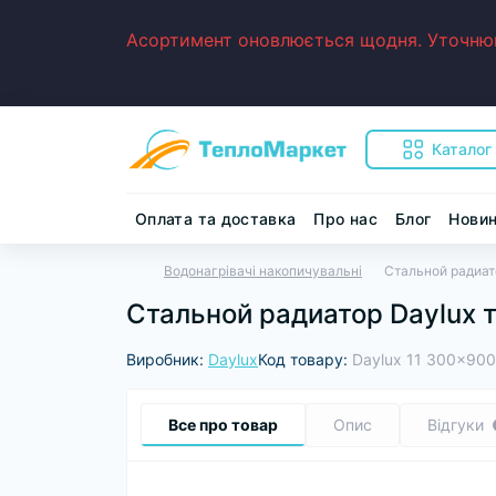
Асортимент оновлюється щодня. Уточнюйт
Каталог
Оплата та доставка
Про нас
Блог
Нови
Водонагрівачі накопичувальні
Стальной радиат
Стальной радиатор Daylux 
Виробник:
Daylux
Код товару:
Daylux 11 300x900
Все про товар
Опис
Відгуки