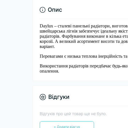
Опис
Daylux – сталеві панельні радіатори, вигото
швейцарська лігнія забезпечує ідеальну якіст
радіаторів. Фарбування виконане в кілька ет
корозії. А великий асортимент висоти та до
варіант.
Перевагами є низька теплова інерційність та
Використання радіаторів передбачає будь-я
опалення.
Відгуки
Відгуків про цей товар ще не було.
+ Додати відгук