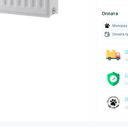
Оплата
Monopay
Оплата п
О
О
Г
Г
П
Ц