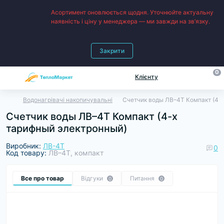
Асортимент оновлюється щодня. Уточнюйте актуальну
наявність і ціну у менеджера — ми завжди на зв’язку.
Закрити
0
Клієнту
Водонагрівачі накопичувальні
Счетчик воды ЛВ–4Т Компакт (4-
Счетчик воды ЛВ–4Т Компакт (4-х
тарифный электронный)
Виробник:
ЛВ-4Т
0
Код товару:
ЛВ–4Т, компакт
Все про товар
Відгуки
Питання
0
0