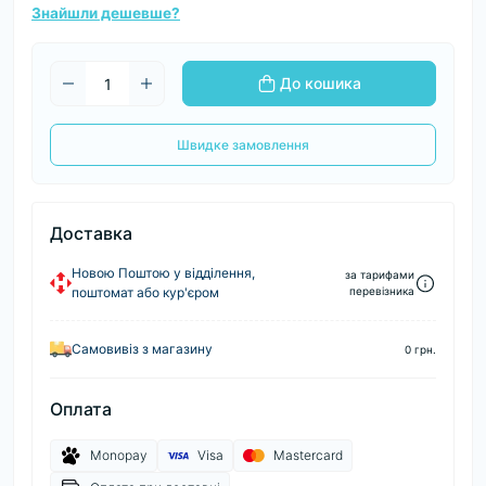
Знайшли дешевше?
До кошика
Швидке замовлення
Доставка
Новою Поштою у відділення,
за тарифами
поштомат або кур'єром
перевізника
Самовивіз з магазину
0 грн.
Оплата
Monopay
Visa
Mastercard