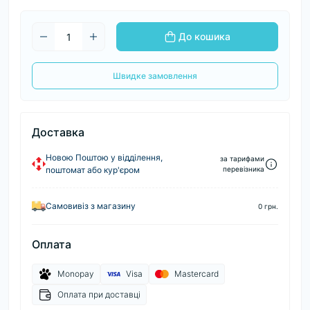
До кошика
Швидке замовлення
Доставка
Новою Поштою у відділення,
за тарифами
поштомат або кур'єром
перевізника
Самовивіз з магазину
0 грн.
Оплата
Monopay
Visa
Mastercard
Оплата при доставці