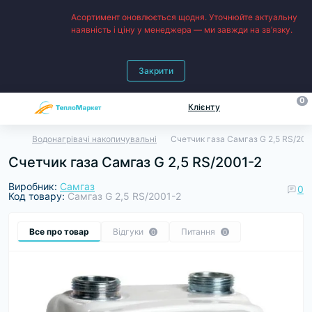
Асортимент оновлюється щодня. Уточнюйте актуальну
наявність і ціну у менеджера — ми завжди на зв’язку.
Закрити
0
Клієнту
Водонагрівачі накопичувальні
Счетчик газа Самгаз G 2,5 RS/200
Счетчик газа Самгаз G 2,5 RS/2001-2
Виробник:
Самгаз
0
Код товару:
Самгаз G 2,5 RS/2001-2
Все про товар
Відгуки
Питання
0
0