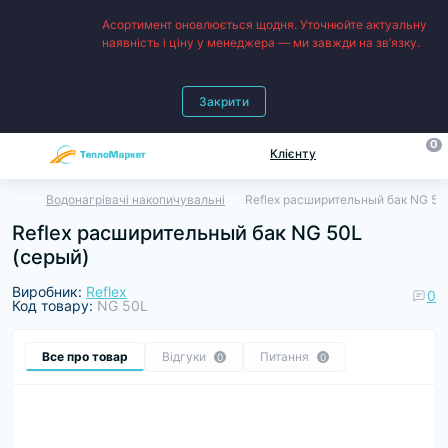
Асортимент оновлюється щодня. Уточнюйте актуальну
наявність і ціну у менеджера — ми завжди на зв’язку.
Закрити
0
Клієнту
Водонагрівачі накопичувальні
Reflex расширительный бак NG 50
Reflex расширительный бак NG 50L
(серый)
Виробник:
Reflex
0
Код товару:
NG 50L
Все про товар
Відгуки
Питання
0
0