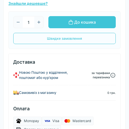
Знайшли дешевше?
До кошика
Швидке замовлення
Доставка
Новою Поштою у відділення,
за тарифами
поштомат або кур'єром
перевізника
Самовивіз з магазину
0 грн.
Оплата
Monopay
Visa
Mastercard