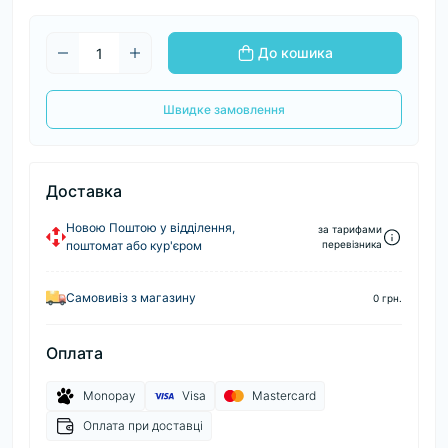
До кошика
Швидке замовлення
Доставка
Новою Поштою у відділення,
за тарифами
поштомат або кур'єром
перевізника
Самовивіз з магазину
0 грн.
Оплата
Monopay
Visa
Mastercard
Оплата при доставці