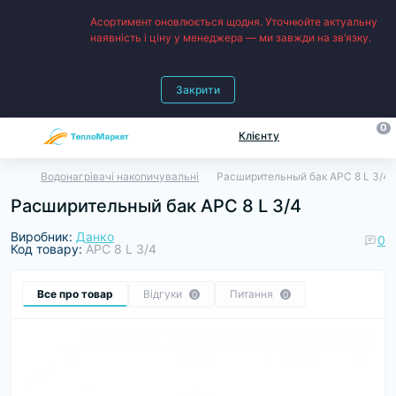
Асортимент оновлюється щодня. Уточнюйте актуальну
наявність і ціну у менеджера — ми завжди на зв’язку.
Закрити
0
Клієнту
Водонагрівачі накопичувальні
Расширительный бак APC 8 L 3/4
Расширительный бак APC 8 L 3/4
Виробник:
Данко
0
Код товару:
APC 8 L 3/4
Все про товар
Відгуки
Питання
0
0