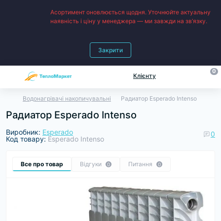
Асортимент оновлюється щодня. Уточнюйте актуальну
наявність і ціну у менеджера — ми завжди на зв’язку.
Закрити
0
Клієнту
Водонагрівачі накопичувальні
Радиатор Esperado Intenso
Радиатор Esperado Intenso
Виробник:
Esperado
0
Код товару:
Esperado Intenso
Все про товар
Відгуки
Питання
0
0