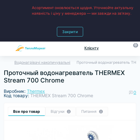
Асортимент оновлюється щодня. Уточнюйте актуальну
наявність і ціну у менеджера — ми завжди на зв’язку.
Закрити
0
Клієнту
Водонагрівачі накопичувальні
Проточный водонагреватель THE
Проточный водонагреватель THERMEX
Stream 700 Chrome
Виробник:
Thermex
0
Код товару:
THERMEX Stream 700 Chrome
Все про товар
Відгуки
Питання
0
0