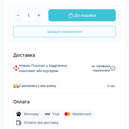
До кошика
Швидке замовлення
Доставка
Новою Поштою у відділення,
за тарифами
поштомат або кур'єром
перевізника
Самовивіз з магазину
0 грн.
Оплата
Monopay
Visa
Mastercard
Оплата при доставці