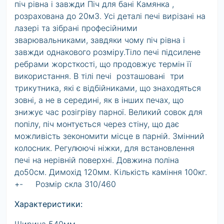
піч рівна і завжди Піч для бані Камянка ,
розрахована до 20м3. Усі деталі печі вирізані на
лазері та зібрані професійними
зварювальниками, завдяки чому піч рівна і
завжди однакового розміру.Тіло печі підсилене
ребрами жорсткості, що продовжує термін її
використання. В тілі печі розташовані три
трикутника, які є відбійниками, що знаходяться
зовні, а не в середині, як в інших печах, що
знижує час розігріву парної. Великий совок для
попілу, піч монтується через стіну, що дає
можливість зекономити місце в парній. Змінний
колосник. Регулюючі ніжки, для встановлення
печі на нерівній поверхні. Довжина поліна
до50см. Димохід 120мм. Кількість каміння 100кг.
+- Розмір скла 310/460
Характеристики: