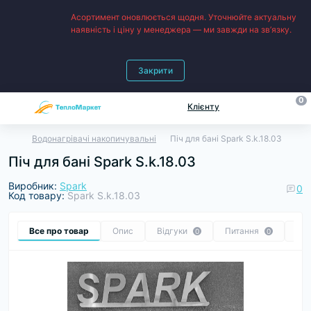
Асортимент оновлюється щодня. Уточнюйте актуальну
наявність і ціну у менеджера — ми завжди на зв’язку.
Закрити
0
Клієнту
Водонагрівачі накопичувальні
Піч для бані Spark S.k.18.03
Піч для бані Spark S.k.18.03
Виробник:
Spark
0
Код товару:
Spark S.k.18.03
Все про товар
Опис
Відгуки
Питання
Ре
0
0