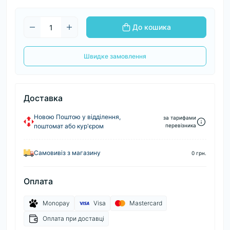
До кошика
Швидке замовлення
Доставка
Новою Поштою у відділення,
за тарифами
поштомат або кур'єром
перевізника
Самовивіз з магазину
0 грн.
Оплата
Monopay
Visa
Mastercard
Оплата при доставці