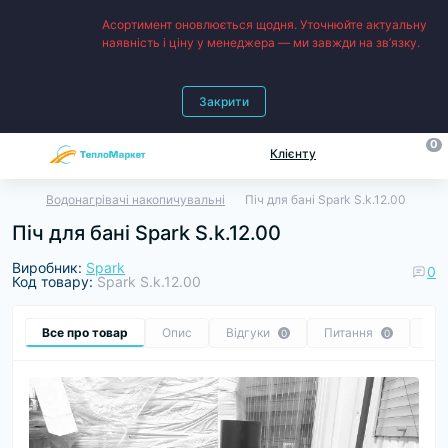
Асортимент оновлюється щодня. Уточнюйте актуальну
наявність і ціну у менеджера — ми завжди на зв’язку.
Закрити
0
Клієнту
Водонагрівачі накопичувальні
Піч для бані Spark S.k.12.00
Піч для бані Spark S.k.12.00
Виробник:
Spark
0
Код товару:
Spark S.k.12.00
Все про товар
Опис
Відгуки
Питання
Ре
0
0