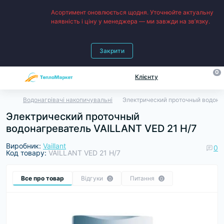
Асортимент оновлюється щодня. Уточнюйте актуальну
наявність і ціну у менеджера — ми завжди на зв’язку.
Закрити
0
Клієнту
Водонагрівачі накопичувальні
Электрический проточный водона
Электрический проточный
водонагреватель VAILLANT VED 21 H/7
Виробник:
Vaillant
0
Код товару:
VAILLANT VED 21 H/7
Все про товар
Відгуки
Питання
0
0