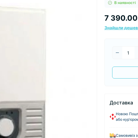
В наявності
7 390.00
Знайшли деше
Доставка
Новою Пошто
або кур'єро
Самовивіз з