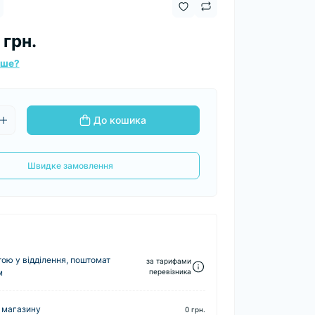
 грн.
вше?
До кошика
Швидке замовлення
ю у відділення, поштомат
за тарифами
м
перевізника
 магазину
0 грн.