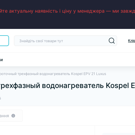
е актуальну наявність і ціну у менеджера — ми завжди
Клі
ни
роточный трехфазный водонагреватель Kospel EPV 21 Luxus
рехфазный водонагреватель Kospel E
s
ання
0