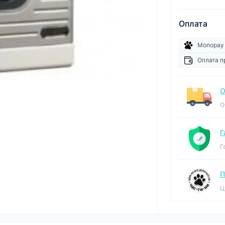
Оплата
Monopay
Оплата п
О
О
Г
Г
П
Ц