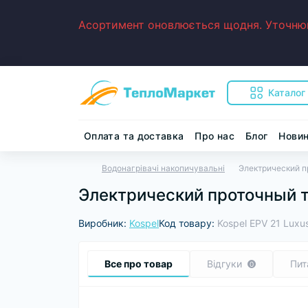
Асортимент оновлюється щодня. Уточнюйт
Каталог
Оплата та доставка
Про нас
Блог
Нови
Водонагрівачі накопичувальні
Электрический п
Электрический проточный т
Виробник:
Kospel
Код товару:
Kospel EPV 21 Luxu
Все про товар
Відгуки
Пит
0