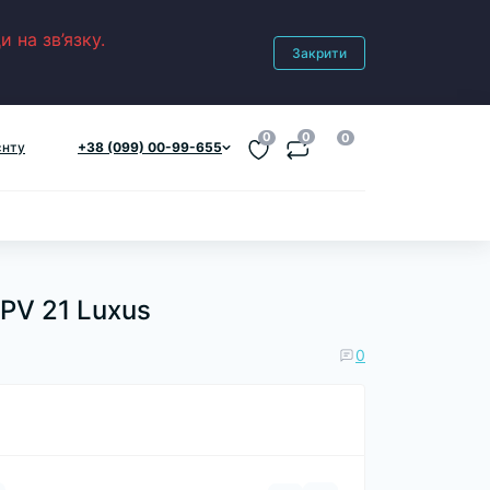
 на зв’язку.
Закрити
0
0
0
єнту
+38 (099) 00-99-655
PV 21 Luxus
0