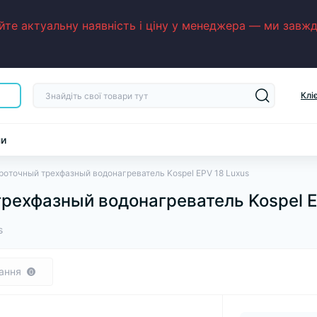
е актуальну наявність і ціну у менеджера — ми завжди
Клі
ни
роточный трехфазный водонагреватель Kospel EPV 18 Luxus
рехфазный водонагреватель Kospel E
s
ання
0