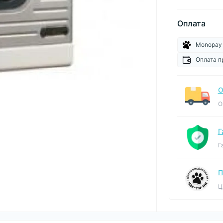
Оплата
Monopay
Оплата п
О
О
Г
Г
П
Ц