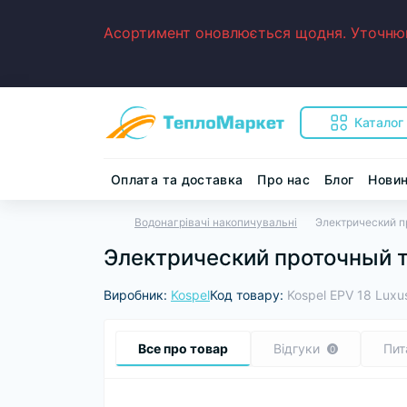
Асортимент оновлюється щодня. Уточнюйт
Каталог
Оплата та доставка
Про нас
Блог
Нови
Водонагрівачі накопичувальні
Электрический п
Электрический проточный т
Виробник:
Kospel
Код товару:
Kospel EPV 18 Luxu
Все про товар
Відгуки
Пит
0