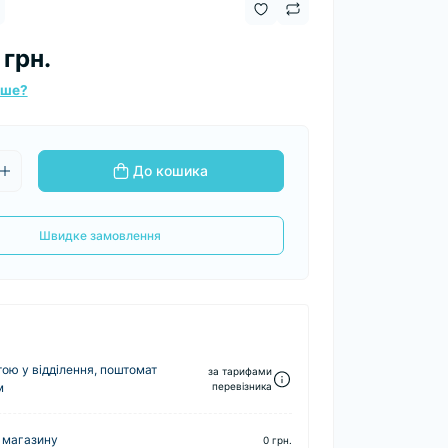
 грн.
вше?
До кошика
Швидке замовлення
ю у відділення, поштомат
за тарифами
м
перевізника
 магазину
0 грн.