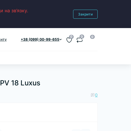
 на зв’язку.
Закрити
0
0
0
єнту
+38 (099) 00-99-655
PV 18 Luxus
0