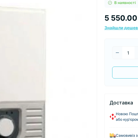
В наявності
5 550.00
Знайшли деше
Доставка
Новою Пошто
або кур'єро
Самовивіз з