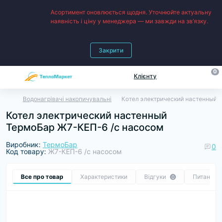
Асортимент оновлюється щодня. Уточнюйте актуальну
наявність і ціну у менеджера — ми завжди на зв’язку.
Закрити
0
Клієнту
Водонагрівачі накопичувальні
Котел электрический настенный 
Котел электрический настенный
ТермоБар Ж7-КЕП-6 /с насосом
Виробник:
ТермоБар
0
Код товару:
Ж7-КЕП-6 /с насосом
Все про товар
Характеристики
Відгуки
Питання
0