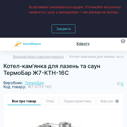
Асортимент оновлюється щодня. Уточнюйте актуальну
наявність і ціну у менеджера — ми завжди на зв’язку.
Закрити
0
Клієнту
Водонагрівачі накопичувальні
Котел-кам'янка для лазень та с
Котел-кам'янка для лазень та саун
ТермоБар Ж7-КТН-16С
Виробник:
ТермоБар
0
Код товару:
Ж7-КТН-16С
Все про товар
Опис
Характеристики
Відгуки
0