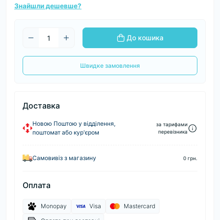
Знайшли дешевше?
До кошика
Швидке замовлення
Доставка
Новою Поштою у відділення,
за тарифами
поштомат або кур'єром
перевізника
Самовивіз з магазину
0 грн.
Оплата
Monopay
Visa
Mastercard