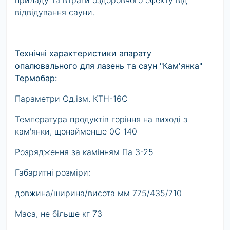
приладу та втрати оздоровчого ефекту від
відвідування сауни.
Технічні характеристики апарату
опалювального для лазень та саун "Кам'янка"
Термобар:
Параметри Од.ізм. КТН-16С
Температура продуктів горіння на виході з
кам'янки, щонайменше 0С 140
Розрядження за камінням Па 3-25
Габаритні розміри:
довжина/ширина/висота мм 775/435/710
Маса, не більше кг 73