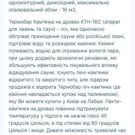
одноконтурний, димохідний, максимально
опалювальний об'єм - 16 м3,
Термобар Кам'янка на дровах КТН-16С (апарат
для лазень та саун) – піч, яка одночасно
обігріває приміщення сауни або російської лазні,
підігріває воду та розжарює каміння. Камені
поливають водою для отримання вологої пари,
при цьому додають ароматичні речовини, які
збільшують ефективність лікувального впливу
відвідування сауни. Існують печі-кам'янки
відкритого та закритого типу, але лідером
продажів є відкрита Термобар піч-кам'янка (де
каміння накладається купою над паливником),
яку Ви можете купити у Києві на Лабазі. Пекти-
кам'янка на дровах повинна підтримувати
температуру у підлоги не нижче плюс 45
градусів Цельсія, а під стелею від 80 градусів
Цельсія і вище. Давати можливість тривалий час