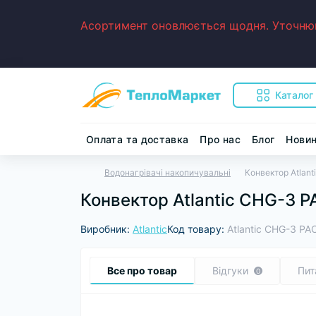
Асортимент оновлюється щодня. Уточнюйт
Каталог
Оплата та доставка
Про нас
Блог
Нови
Водонагрівачі накопичувальні
Конвектор Atlan
Конвектор Atlantiс CHG-3 
Виробник:
Atlantic
Код товару:
Atlantiс CHG-3 P
Все про товар
Відгуки
Пит
0