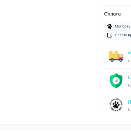
Оплата
Monopay
Оплата п
О
О
Г
Г
П
Ц