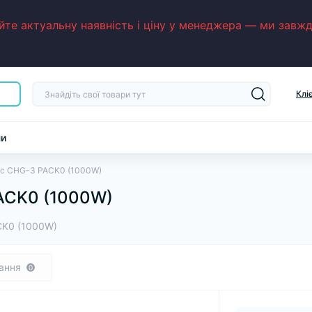
е актуальну наявність і ціну у менеджера — ми завжди
Клі
ни
tiс CHG-3 PACK0 (1000W)
PACK0 (1000W)
ACK0 (1000W)
ання
0