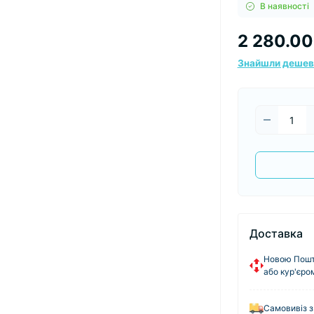
В наявності
2 280.00
Знайшли деше
Доставка
Новою Пошто
або кур'єро
Самовивіз з