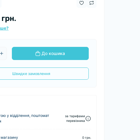
 грн.
вше?
До кошика
Швидке замовлення
ю у відділення, поштомат
за тарифами
м
перевізника
 магазину
0 грн.