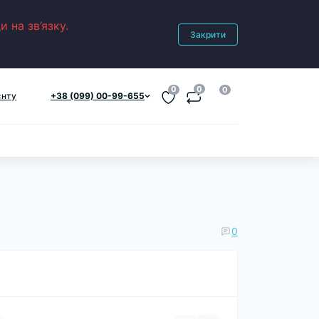
 на зв’язку.
Закрити
0
0
0
єнту
+38 (099) 00-99-655
0