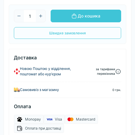
До кошика
Швидке замовлення
Доставка
Новою Поштою у відділення,
за тарифами
поштомат або кур'єром
перевізника
Самовивіз з магазину
0 грн.
Оплата
Monopay
Visa
Mastercard
Оплата при доставці