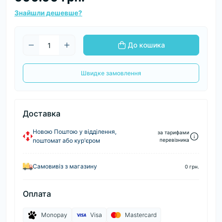
Знайшли дешевше?
До кошика
Швидке замовлення
Доставка
Новою Поштою у відділення,
за тарифами
поштомат або кур'єром
перевізника
Самовивіз з магазину
0 грн.
Оплата
Monopay
Visa
Mastercard