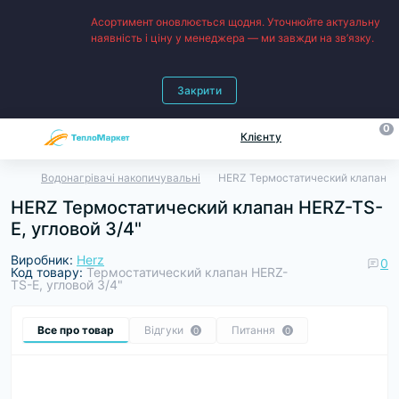
Асортимент оновлюється щодня. Уточнюйте актуальну
наявність і ціну у менеджера — ми завжди на зв’язку.
Закрити
0
Клієнту
Водонагрівачі накопичувальні
HERZ Термостатический клапан HE
HERZ Термостатический клапан HERZ-TS-
E, угловой 3/4"
Виробник:
Herz
0
Код товару:
Термостатический клапан HERZ-
TS-E, угловой 3/4"
Все про товар
Відгуки
Питання
0
0