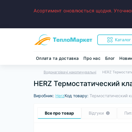
Асортимент оновлюється щодня. Уточнюйт
Каталог
Оплата та доставка
Про нас
Блог
Нови
Водонагрівачі накопичувальні
HERZ Термостати
HERZ Термостатический кла
Виробник:
Herz
Код товару:
Термостатический кл
Все про товар
Відгуки
Пит
0