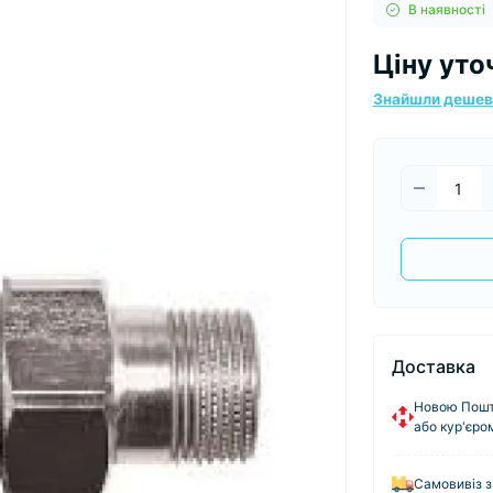
В наявності
Ціну уто
Знайшли деше
Доставка
Новою Пошто
або кур'єро
Самовивіз з