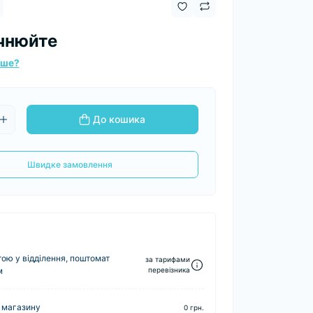
чнюйте
вше?
До кошика
Швидке замовлення
ю у відділення, поштомат
за тарифами
м
перевізника
 магазину
0 грн.