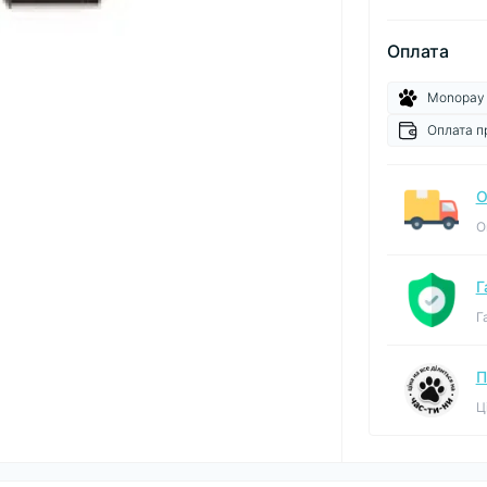
Оплата
Monopay
Оплата п
О
О
Г
Г
П
Ц