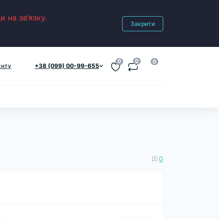
 на зв’язку.
Закрити
0
0
0
єнту
+38 (099) 00-99-655
0