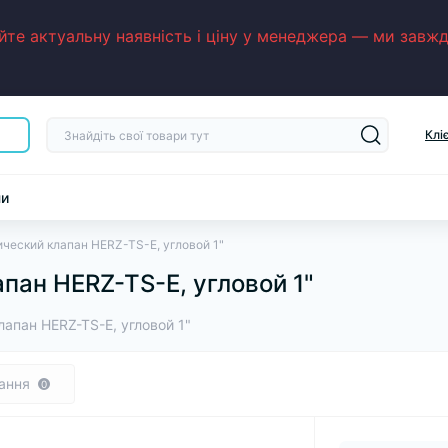
е актуальну наявність і ціну у менеджера — ми завжди
Клі
ни
ческий клапан HERZ-TS-E, угловой 1"
пан HERZ-TS-E, угловой 1"
апан HERZ-TS-E, угловой 1"
ання
0