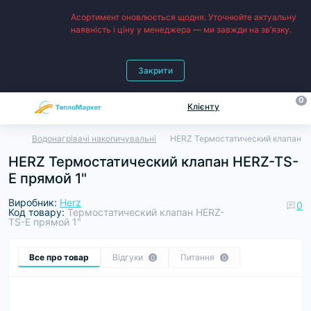
Асортимент оновлюється щодня. Уточнюйте актуальну
наявність і ціну у менеджера — ми завжди на зв’язку.
Закрити
0
Клієнту
Водонагрівачі накопичувальні
HERZ Термостатический клапан H
HERZ Термостатический клапан HERZ-TS-
E прямой 1"
Виробник:
Herz
0
Код товару:
Термостатический клапан HERZ-
TS-E прямой 1"
Все про товар
Відгуки
Питання
0
0