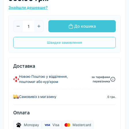
Знайшли дешевше?
До кошика
Швидке замовлення
Доставка
Новою Поштою у відділення,
за тарифами
поштомат або кур'єром
перевізника
Самовивіз з магазину
0 грн.
Оплата
Monopay
Visa
Mastercard