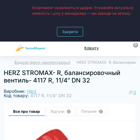
Асортимент оновлюється щодня. Уточнюйте актуальну
наявність і ціну у менеджера — ми завжди на зв’язку.
Закрити
0
Клієнту
Водонагрівачі накопичувальні
HERZ STROMAX- R, балансировочны
HERZ STROMAX- R, балансировочный
вентиль- 4117 R, 11/4" DN 32
Виробник:
Herz
0
Код товару:
4117 R, 11/4" DN 32
Все про товар
Відгуки
Питання
0
0