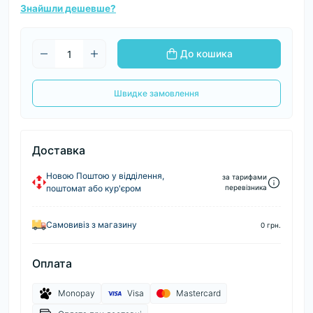
Знайшли дешевше?
До кошика
Швидке замовлення
Доставка
Новою Поштою у відділення,
за тарифами
поштомат або кур'єром
перевізника
Самовивіз з магазину
0 грн.
Оплата
Monopay
Visa
Mastercard