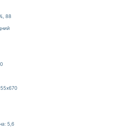
%, 88
дний
10
555х670
а: 5,6