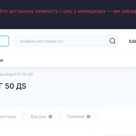
е актуальну наявність і ціну у менеджера — ми завжди
Клі
ни
ермоБар КСГ 50 ДS
Г 50 ДS
ристики
Відгуки
Питання
0
0