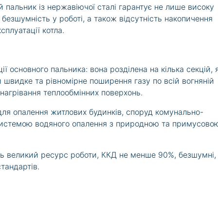
 пальник із нержавіючої сталі гарантує не лише високу
 безшумність у роботі, а також відсутність накопичення
сплуатації котла.
 основного пальника: вона розділена на кілька секцій, я
 швидке та рівномірне поширення газу по всій вогняній
 нагрівання теплообмінних поверхонь.
для опалення житлових будинків, споруд комунально-
системою водяного опалення з природною та примусово
ють великий ресурс роботи, ККД не менше 90%, безшумні,
стандартів.