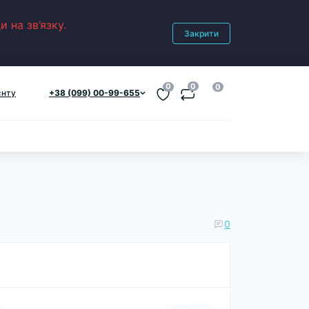
 на зв’язку.
Закрити
0
0
0
єнту
+38 (099) 00-99-655
0