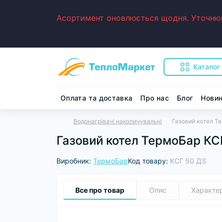
Асортимент оновлюється щодня. Уточнюйт
Каталог
Оплата та доставка
Про нас
Блог
Нови
Водонагрівачі накопичувальні
Газовий котел Т
Газовий котел ТермоБар КС
Виробник:
ТермоБар
Код товару:
КСГ 50 ДS
Все про товар
Опис
Характе