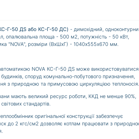
КС-Г-50 ДS або КС-Г-50 ДС)
- димохідний, одноконтурни
, опалювальна площа - 500 м2, потужність - 50 кВт,
тика "NOVA", розміри (ВхШхГ) - 1040х555х670 мм.
 автоматикою NOVA КС-Г-50 ДS може використовуватися
 будинків, споруд комунально-побутового призначення,
ня з природною та примусовою циркуляцією теплоносія
зани мають великий ресурс роботи, ККД не менше 90%,
 світових стандартів.
теплообмінник оригінальної конструкції забезпечує
иск до 2 кгс/см2 дозволяє котлам працювати з природн
я.