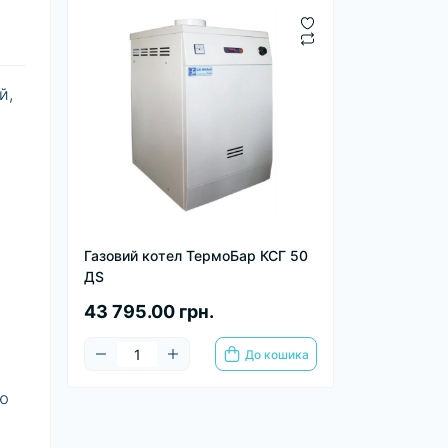
й,
Газовий котел ТермоБар КСГ 50
.
ДS
43 795.00 грн.
До кошика
ою