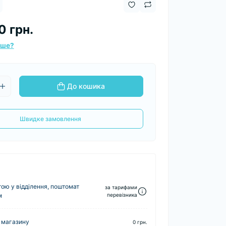
0 грн.
вше?
До кошика
Швидке замовлення
ю у відділення, поштомат
за тарифами
м
перевізника
 магазину
0 грн.