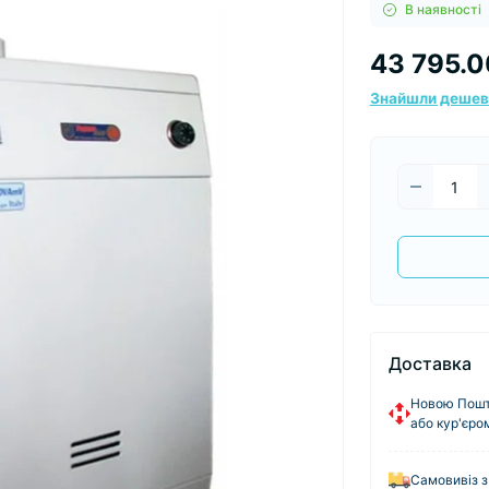
В наявності
43 795.0
Знайшли деше
Доставка
Новою Пошто
або кур'єро
Самовивіз з