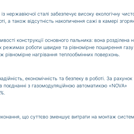
із нержавіючої сталі забезпечує високу екологічну чист
ті, а також відсутність накопичення сажі в камері згоря
ивості конструкції основного пальника: вона розділена н
сіх режимах роботи швидке та рівномірне поширення газу
кож рівномірне нагрівання теплообмінних поверхонь.
дійність, економічність та безпеку в роботі. За рахунок
а в поєднанні з газомодуляційною автоматикою «NOVA»
0%.
иконання, що суттєво зменшує витрати на монтаж систе