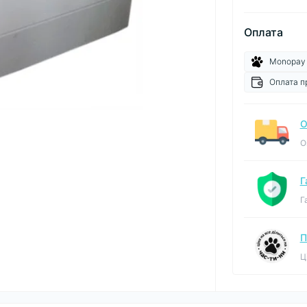
Оплата
Monopay
Оплата п
О
О
Г
Г
П
Ц