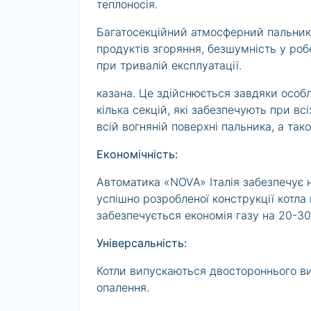
теплоносія.
Багатосекційний атмосферний пальник 
продуктів згоряння, безшумність у робо
при тривалій експлуатації.
казана. Це здійснюється завдяки особл
кілька секцій, які забезпечують при в
всій вогняній поверхні пальника, а та
Економічність:
Автоматика «NOVA» Італія забезпечує на
успішно розробленої конструкції котл
забезпечується економія газу на 20-3
Універсальність:
Котли випускаються двостороннього в
опалення.