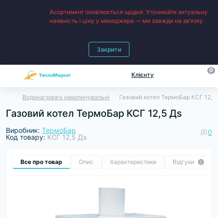
Асортимент оновлюється щодня. Уточнюйте актуальну
наявність і ціну у менеджера — ми завжди на зв’язку.
Закрити
0
Клієнту
Водонагрівачі накопичувальні
Газовий котел ТермоБар КСГ 12,5
Газовий котел ТермоБар КСГ 12,5 Дs
Виробник:
ТермоБар
0
Код товару:
КСГ 12,5 Дs
Все про товар
Опис
Характеристики
Відгуки
0