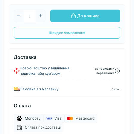
До кошика
Швидке замовлення
Доставка
Новою Поштою у відділення,
за тарифами
поштомат або кур'єром
перевізника
Самовивіз з магазину
0 грн.
Оплата
Monopay
Visa
Mastercard
Оплата при доставці