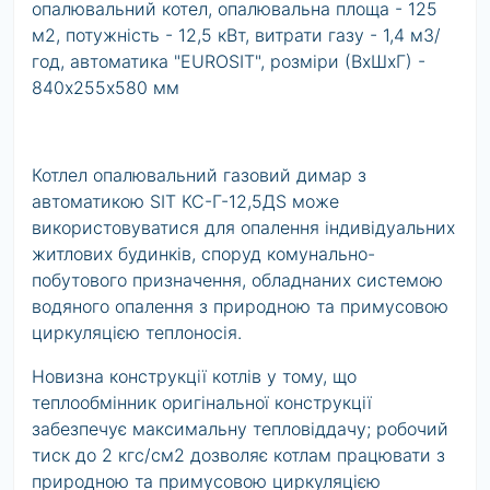
опалювальний котел, опалювальна площа - 125
м2, потужність - 12,5 кВт, витрати газу - 1,4 м3/
год, автоматика "EUROSIT", розміри (ВхШхГ) -
840х255х580 мм
Котлел опалювальний газовий димар з
автоматикою SIT КС-Г-12,5ДS може
використовуватися для опалення індивідуальних
житлових будинків, споруд комунально-
побутового призначення, обладнаних системою
водяного опалення з природною та примусовою
циркуляцією теплоносія.
Новизна конструкції котлів у тому, що
теплообмінник оригінальної конструкції
забезпечує максимальну тепловіддачу; робочий
тиск до 2 кгс/см2 дозволяє котлам працювати з
природною та примусовою циркуляцією