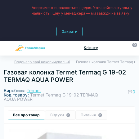
Асортимент оновлюється щодня. Уточнюйте актуальну
наявність і ціну у менеджера — ми завжди на зв’язку.
Закрити
0
Клієнту
Водонагрівачі накопичувальні
Газовая колонка Termet Termaq 
Газовая колонка Termet Termaq G 19-02
TERMAQ AQUA POWER
Виробник:
Termet
0
Код товару:
Termet Termaq G 19-02 TERMAQ
AQUA POWER
Все про товар
Відгуки
Питання
0
0