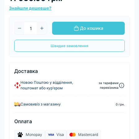
Знайшли дешевше?
До кошика
Швидке замовлення
Доставка
Новою Поштою у відділення,
за тарифами
поштомат або кур'єром
перевізника
Самовивіз з магазину
0 грн.
Оплата
Monopay
Visa
Mastercard